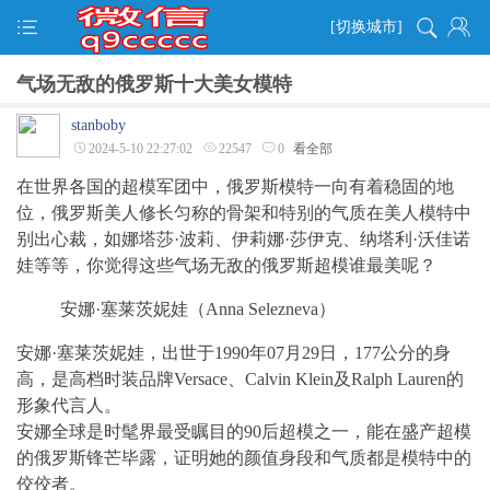
[切换城市]
气场无敌的俄罗斯十大美女模特
stanboby
2024-5-10 22:27:02
22547
0
看全部
在世界各国的超模军团中，俄罗斯模特一向有着稳固的地
位，俄罗斯美人修长匀称的骨架和特别的气质在美人模特中
别出心裁，如娜塔莎·波莉、伊莉娜·莎伊克、纳塔利·沃佳诺
娃等等，你觉得这些气场无敌的俄罗斯超模谁最美呢？
安娜·塞莱茨妮娃（Anna Selezneva）
安娜·塞莱茨妮娃，出世于1990年07月29日，177公分的身
高，是高档时装品牌Versace、Calvin Klein及Ralph Lauren的
形象代言人。
安娜全球是时髦界最受瞩目的90后超模之一，能在盛产超模
的俄罗斯锋芒毕露，证明她的颜值身段和气质都是模特中的
佼佼者。