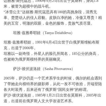
达丽雅·斯托寇思，1990年9月25日出世于莫斯科，身高1.8
米，被誉为超模中的战斗机。
“冰雪公主”达丽雅·斯托寇思具有180的高挑身段，清秀无
辜、楚楚动人的佳人容貌。皮肤白净的她，冷傲又尊贵！精
美的五官，明澈的双眼，金色的服饰，贵族气质尽显。
坦雅·兹雅希耶娃（Tanya Dziahileva）
坦雅·兹雅希耶娃，1991年6月4日出世于白俄罗斯维帖布斯
克，出道于2006年。
坦雅以一副奇怪，外星人的脸孔所闻名，185公分的身高，
也被称为俄罗斯模特界的美丽幽灵。
萨沙·彼伏波洛娃（Sasha Pivovarova）
2005年，萨沙仍是一个艺术系学生的时候，偶尔的机会遇到
了带她走向模特界的摄影师，从此一发不可收拾，开端登陆
各大时装秀，后来还有了俄罗斯“国民女神”的称谓。
萨沙·彼伏波洛娃，1985年1月21日出世在莫斯科，2005年出
道，出道前在俄罗斯人文大学攻读艺术系。