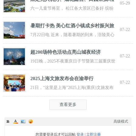
05-29
江遛
六一儿童节将至， 松江各大景区已备好 缤纷
活动与超值福利， 从主题乐土到田园乡野，
暑期打卡热 美心红酒小镇成乡村振兴旅
07-22
游新
7月22日电 近来，随着暑期的到来，涪陵美心
红酒小镇迎来了大批游客前来打卡，
超200场特色活动点亮山城夜经济
07-22
19日晚，2025不夜重庆日子节暨第三届重庆世
界啤酒文化节发动活动在重庆市九龙坡
2025上海文旅发布会在渝举行
07-22
21日，“这里是上海”2025上海(重庆)文旅发布
会在渝举行，全方位展示上海文旅
查看更多
高级模式
您需要登录后才可以回帖
登录
|
立即注册