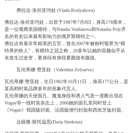
弗拉达·洛丝亚珂娃 (Vlada Roslyakova)
弗拉达·洛丝亚珂娃，出世于1987年7月8日，身高178厘米，
是一位俄裔美国模特，与Natalia Vodianova和Natasha Poly齐
名的有史以来最有影响力的俄罗斯模特之一。
弗拉达有着非常精美的五官，曾在2007年被称时髦界为“模
特界的铁人”，有模特之冠之称，20多年以她的容颜似乎从
未发生过改变，要身段有身段要颜值有颜值。
瓦伦蒂娜·赞亚娃（Valentina Zelyaeva）
瓦伦蒂娜·赞亚娃，生日1982年10月11日 ，身高177公分，是
某高档时装品牌多年的形象代言人。
瓦伦蒂娜的天使面孔、魔鬼身段和诱人气质一度断出现在
Vogue等一线时装杂志上，2006她的面孔竟同时登上
《Vogue》我国版封面、法国版增刊封面和西班牙版封面。
达丽雅·斯托寇思(Daria Strokous)