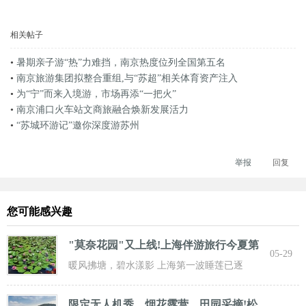
相关帖子
•
暑期亲子游“热”力难挡，南京热度位列全国第五名
•
南京旅游集团拟整合重组,与“苏超”相关体育资产注入
•
为“宁”而来入境游，市场再添“一把火”
•
南京浦口火车站文商旅融合焕新发展活力
•
“苏城环游记”邀你深度游苏州
举报
回复
您可能感兴趣
"莫奈花园"又上线!上海伴游旅行今夏第
05-29
一波
暖风拂塘，碧水漾影 上海第一波睡莲已逐
步“复苏” 粉白嫣红的花朵浮于水面 趁花期正
限定无人机秀、烟花露营、田园采摘!松