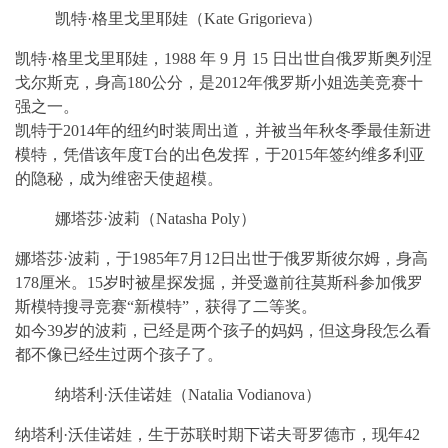
凯特·格里戈里耶娃（Kate Grigorieva）
凯特·格里戈里耶娃，1988 年 9 月 15 日出世自俄罗斯奥列涅
戈尔斯克，身高180公分，是2012年俄罗斯小姐选美竞赛十
强之一。
凯特于2014年的纽约时装周出道，并被当年秋冬季最佳新进
模特，凭借该年度T台的出色发挥，于2015年签约维多利亚
的隐秘，成为维密天使超模。
娜塔莎·波莉（Natasha Poly）
娜塔莎·波莉，于1985年7月12日出世于俄罗斯彼尔姆，身高
178厘米。15岁时被星探发掘，并受邀前往莫斯科参加俄罗
斯模特搜寻竞赛“新模特”，获得了二等奖。
如今39岁的波莉，已经是两个孩子的妈妈，但这身段怎么看
都不像已经生过两个孩子了。
纳塔利·沃佳诺娃（Natalia Vodianova）
纳塔利·沃佳诺娃，生于苏联时期下诺夫哥罗德市，现年42