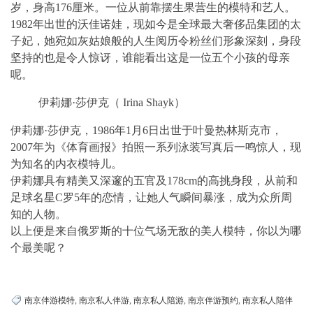
岁，身高176厘米。一位从前靠摆生果营生的模特和艺人。
1982年出世的沃佳诺娃，现如今是全球最大奢侈品集团的太
子妃，她宛如灰姑娘般的人生阅历令粉丝们形象深刻，身段
坚持的也是令人惊讶，谁能看出这是一位五个小孩的母亲
呢。
伊莉娜·莎伊克（ Irina Shayk）
伊莉娜·莎伊克，1986年1月6日出世于叶曼热林斯克市，
2007年为《体育画报》拍照一系列泳装写真后一鸣惊人，现
为知名的内衣模特儿。
伊莉娜具有精美又深邃的五官及178cm的高挑身段，从前和
足球名星C罗5年的恋情，让她人气瞬间暴涨，成为众所周
知的人物。
以上便是来自俄罗斯的十位气场无敌的美人模特，你以为哪
个最美呢？
南京伴游模特
,
南京私人伴游
,
南京私人陪游
,
南京伴游预约
,
南京私人陪伴