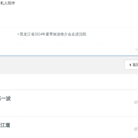
阳私人陪伴
•
黑龙江省2024年夏季旅游推介会走进沈阳
返
第一波
0
松江遛
0