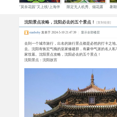
"莫奈花园"又上线!上海伴
限定无人机秀、烟花露
暑期
营、
沈阳景点攻略，沈阳必去的五个景点！
[复制链接]
伴
stanboby
发表于 2024-5-10 21:47:39
|
显示全部楼层
去到一个城市旅行，出名的旅行景点都是必然的打卡之地
去。沈阳有恢宏气魄的皇家修建群，有豪华气派的名人私
家坟墓。沈阳景点攻略，沈阳必去的五个景点！
沈阳景点：沈阳故宫
游