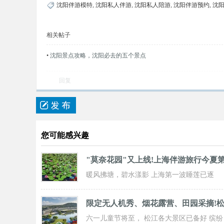
沈阳伴游模特
,
沈阳私人伴游
,
沈阳私人陪游
,
沈阳伴游预约
,
沈
相关帖子
•
沈阳景点攻略，沈阳必去的五个景点
回复
您可能感兴趣
"莫奈花园"又上线!上海伴游旅行今夏
暖风拂塘，碧水漾影 上海第一波睡莲已逐
步“复苏” 粉白嫣红的花朵浮于水面 趁花期正
限定无人机秀、烟花露营、田园采摘!
六一儿童节将至， 松江各大景区已备好 缤纷