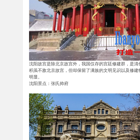
陪
沈阳故宫是除北京故宫外，我国仅存的宫廷修建群，是清
积虽不敌北京故宫，但却保留了满族的文明见识以及修建
明显。
游
沈阳景点：张氏帅府