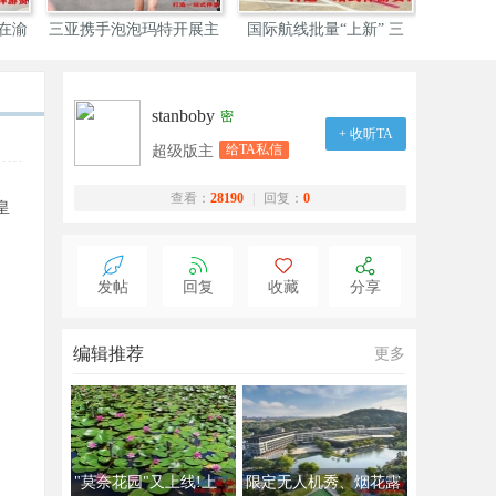
会在渝
三亚携手泡泡玛特开展主
国际航线批量“上新” 三
海南三亚
题
stanboby
密
+ 收听TA
给TA私信
超级版主
查看：
28190
|
回复：
0
皇
发帖
回复
收藏
分享
编辑推荐
更多
"莫奈花园"又上线!上
限定无人机秀、烟花露