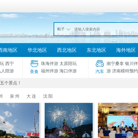
帖子
西南地区
华北地区
西北地区
东北地区
海外地区
玩
西宁
珠海伴游
太原陪玩
南宁桑拿
银川伴
私人陪游
福州伴游
海口伴游
游
济南模特预约
美食
汽车
五个景点！
州
|
泉州
|
大连
|
沈阳