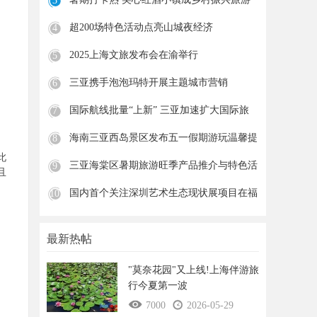
3
新
超200场特色活动点亮山城夜经济
4
2025上海文旅发布会在渝举行
5
三亚携手泡泡玛特开展主题城市营销
6
国际航线批量“上新” 三亚加速扩大国际旅
7
海南三亚西岛景区发布五一假期游玩温馨提
8
示
此
三亚海棠区暑期旅游旺季产品推介与特色活
9
且
动
国内首个关注深圳艺术生态现状展项目在福
10
田
最新热帖
"莫奈花园"又上线!上海伴游旅
行今夏第一波
7000
2026-05-29