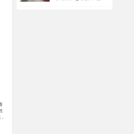
看
然
域，