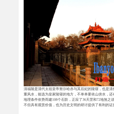
清福陵是清代太祖皇帝努尔哈赤与其后妃的陵寝，也是清
重风水，能选为皇家陵寝的地方，不单单要依山傍水，还
地理条件依势而建108个石阶，正应了36天罡和72地
不但具有观赏价值，也为历史文明的研讨提供了有利的证