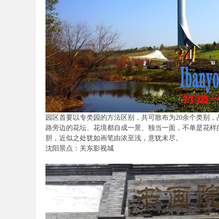
园区首要以专类园的方法区别，共可散布为20余个类别
路旁边的花坛、花境都自成一景、独当一面，不单是花样
胆，近似之处犹如画笔由浓至浅，意犹未尽。
沈阳景点：关东影视城