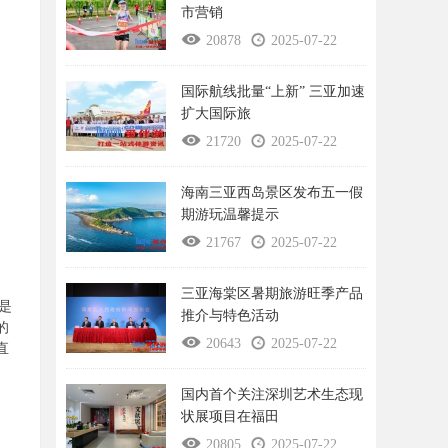
市营销
20878
2025-07-22
国际航线批量“上新” 三亚加速
扩大国际旅
21720
2025-07-22
海南三亚西岛景区发布五一假
期游玩温馨提示
21767
2025-07-22
三亚海棠区暑期旅游旺季产品
是
推介与特色活动
的
20643
2025-07-22
直
国内首个关注深圳艺术生态现
状展项目在福田
20805
2025-07-22