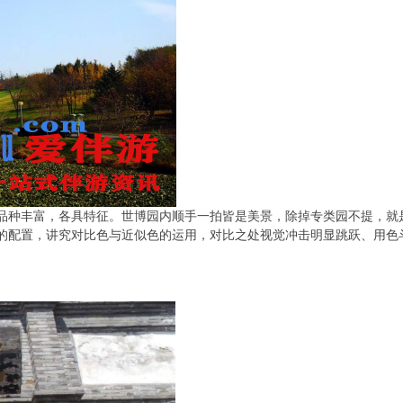
，品种丰富，各具特征。世博园内顺手一拍皆是美景，除掉专类园不提，就
的配置，讲究对比色与近似色的运用，对比之处视觉冲击明显跳跃、用色