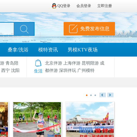
QQ登录
会员登录
立即注册
免费发布信息
桑拿/洗浴
模特资讯
男模KTV夜场
游
青岛陪
北京伴游
上海伴游
昆明陪游
成
西宁
沈阳
都伴游
深圳伴玩
广州模特
生活