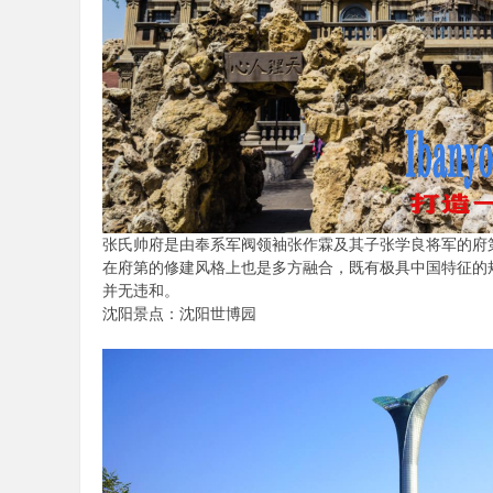
论
坛
张氏帅府是由奉系军阀领袖张作霖及其子张学良将军的府
在府第的修建风格上也是多方融合，既有极具中国特征的
并无违和。
沈阳景点：沈阳世博园