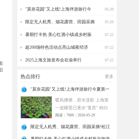
海伴游旅行今夏第一波
营、田园采摘!松江遛
"莫奈花园"又上线!上海伴游旅行今
05-29
限定无人机秀、烟花露营、田园采摘
05-29
暑期打卡热 美心红酒小镇成乡村振
07-22
超200场特色活动点亮山城夜经济
07-22
2025上海文旅发布会在渝举行
07-22
面
旧
热点排行
更多
"莫奈花园"又上线!上海伴游旅行今夏第一
1
波
暖风拂塘，碧水漾影 上海第
一波睡莲已逐步“复苏” 粉白
阅读：7000
|
2026-05-29
嫣红的花朵浮于水面 趁花期
正
限定无人机秀、烟花露营、田园采摘!松江
2
遛
暑期打卡热 美心红酒小镇成乡村振兴旅游