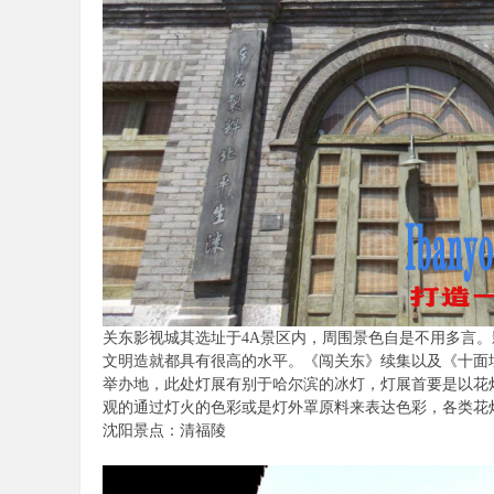
关东影视城其选址于4A景区内，周围景色自是不用多言
文明造就都具有很高的水平。《闯关东》续集以及《十面
举办地，此处灯展有别于哈尔滨的冰灯，灯展首要是以花
观的通过灯火的色彩或是灯外罩原料来表达色彩，各类花
沈阳景点：清福陵