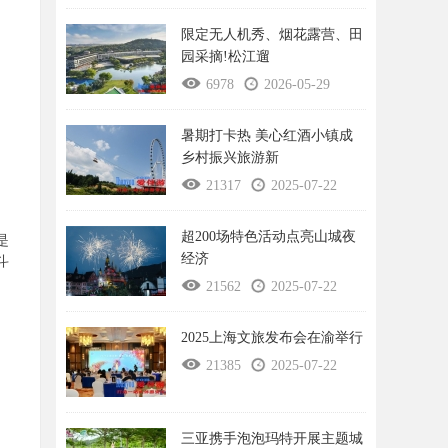
限定无人机秀、烟花露营、田
园采摘!松江遛
6978
2026-05-29
暑期打卡热 美心红酒小镇成
乡村振兴旅游新
21317
2025-07-22
超200场特色活动点亮山城夜
是
经济
斗
21562
2025-07-22
2025上海文旅发布会在渝举行
21385
2025-07-22
三亚携手泡泡玛特开展主题城