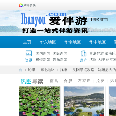
风格切换
[切换城市]
主页
华东地区
华南地区
华中地区
国内新闻
国际新闻
青岛伴游
济南陪
模特新闻
娱乐新闻
沈阳
大理
丽江
资讯
房产
论坛
东北地区
沈阳
沈阳景点攻略，沈阳必去的
南昌
|
合肥
|
石家庄
|
拉萨
|
温
爱
»
›
›
›