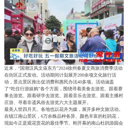
近来，“国潮汉风文庙东方”2024徐州春夏文商旅消费季活动
在街区正式发动。活动期间计划展开200余项文化旅行活
动，景点景区推出促消费和惠民办法40多项。活动涵盖
了“吃住行游娱购”各个方面，围绕寻着美食去游览、跟着赛
事去游览、跟着研学去游览、跟着音乐去游览、跟着主播村
庄游、寻着非遗风俗去游览六大主题展开。
最美人世四月天。各地也以花卉为媒，展开多种文旅活动。
在镇江南山景区，6万余株品种各异、颜色丰富的杜鹃花，
现如今正是观花赏花的最佳季节。刚开幕的南山杜鹃游园会