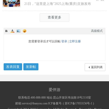
21日，“这里是上海”2025上海(重庆)文旅发布
会在渝举行，全方位展示上海文旅
查看更多
高级模式
您需要登录后才可以回帖
登录
|
立即注册
发表回复
发新帖
返回列表
爱伴游
联系电话:400-888-888 地址:昆山开发区伟业路18号2110室
邮箱:service@ibanyou.com ICP备案号: (
苏ICP备17053156号-1
)