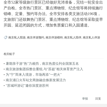
全市52家等级旅行景区已经做好充沛准备，完结一轮安全出
产自检。全市热门景区、重点博物馆、纪念馆等将持续施行
错峰、定量、预约等办法。全市安排各类文旅活动196项，
文旅部门还鼓舞热门景区、重点博物馆、纪念馆等采取提早
开园、延迟闭园的方式，增加售票窗口和入园通道。
南京私人陪游
,
南京伴游预约
,
南京伴游模特
,
南京私人陪伴
,
南京私人伴游
相关帖子
•
暑期亲子游“热”力难挡，南京热度位列全国第五名
•
南京旅游集团拟整合重组,与“苏超”相关体育资产注入
•
为“宁”而来入境游，市场再添“一把火”
•
南京浦口火车站文商旅融合焕新发展活力
•
“苏城环游记”邀你深度游苏州
举报
回复