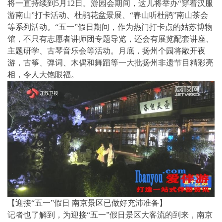
将一直持续到5月12日。游园会期间，这儿将举办“穿着汉服
游南山”打卡活动、杜鹃花盆景展、“春山听杜鹃”南山茶会
等系列活动。“五一”假日期间，作为热门打卡点的姑苏博物
馆，不只有志愿者讲师团专题导览，还会有展览配套讲座、
主题研学、古琴音乐会等活动。月底，扬州个园将敞开夜
游，古筝、弹词、木偶和舞蹈等一大批扬州非遗节目精彩亮
相，令人大饱眼福。
【迎接“五一”假日 南京景区已做好充沛准备】
记者也了解到，为迎接“五一”假日景区大客流的到来，南京