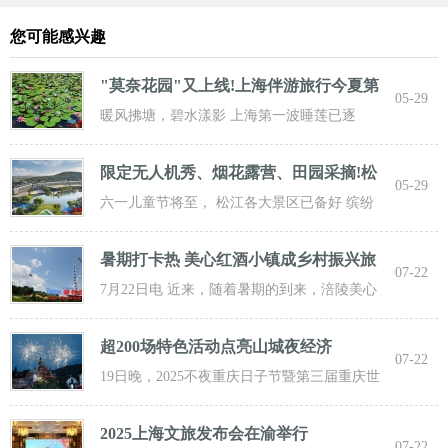
您可能感兴趣
"莫奈花园"又上线!上海伴游旅行今夏第
05-29
一波
暖风拂塘，碧水漾影 上海第一波睡莲已逐
步“复苏” 粉白嫣红的花朵浮于水面 趁花期正
限定无人机秀、烟花露营、田园采摘!松
05-29
江遛
六一儿童节将至， 松江各大景区已备好 缤纷
活动与超值福利， 从主题乐土到田园乡野，
暑期打卡热 美心红酒小镇成乡村振兴旅
07-22
游新
7月22日电 近来，随着暑期的到来，涪陵美心
红酒小镇迎来了大批游客前来打卡，
超200场特色活动点亮山城夜经济
07-22
19日晚，2025不夜重庆日子节暨第三届重庆世
界啤酒文化节发动活动在重庆市九龙坡
2025上海文旅发布会在渝举行
07-22