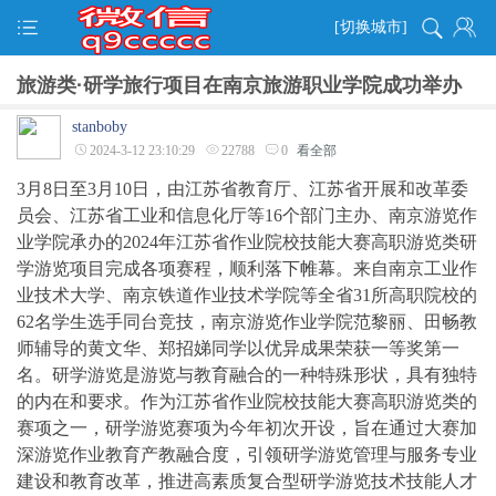
[切换城市]
旅游类·研学旅行项目在南京旅游职业学院成功举办
stanboby
2024-3-12 23:10:29
22788
0
看全部
3月8日至3月10日，由江苏省教育厅、江苏省开展和改革委
员会、江苏省工业和信息化厅等16个部门主办、南京游览作
业学院承办的2024年江苏省作业院校技能大赛高职游览类研
学游览项目完成各项赛程，顺利落下帷幕。来自南京工业作
业技术大学、南京铁道作业技术学院等全省31所高职院校的
62名学生选手同台竞技，南京游览作业学院范黎丽、田畅教
师辅导的黄文华、郑招娣同学以优异成果荣获一等奖第一
名。研学游览是游览与教育融合的一种特殊形状，具有独特
的内在和要求。作为江苏省作业院校技能大赛高职游览类的
赛项之一，研学游览赛项为今年初次开设，旨在通过大赛加
深游览作业教育产教融合度，引领研学游览管理与服务专业
建设和教育改革，推进高素质复合型研学游览技术技能人才