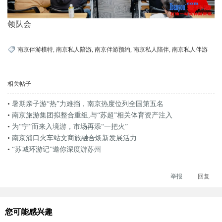
领队会
南京伴游模特
,
南京私人陪游
,
南京伴游预约
,
南京私人陪伴
,
南京私人伴游
相关帖子
•
暑期亲子游“热”力难挡，南京热度位列全国第五名
•
南京旅游集团拟整合重组,与“苏超”相关体育资产注入
•
为“宁”而来入境游，市场再添“一把火”
•
南京浦口火车站文商旅融合焕新发展活力
•
“苏城环游记”邀你深度游苏州
举报
回复
您可能感兴趣