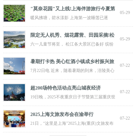
"莫奈花园"又上线!上海伴游旅行今夏第
05-29
一波
暖风拂塘，碧水漾影 上海第一波睡莲已逐
步“复苏” 粉白嫣红的花朵浮于水面 趁花期正
限定无人机秀、烟花露营、田园采摘!松
05-29
江遛
六一儿童节将至， 松江各大景区已备好 缤纷
活动与超值福利， 从主题乐土到田园乡野，
暑期打卡热 美心红酒小镇成乡村振兴旅
07-22
游新
7月22日电 近来，随着暑期的到来，涪陵美心
红酒小镇迎来了大批游客前来打卡，
超200场特色活动点亮山城夜经济
07-22
19日晚，2025不夜重庆日子节暨第三届重庆世
界啤酒文化节发动活动在重庆市九龙坡
2025上海文旅发布会在渝举行
07-22
21日，“这里是上海”2025上海(重庆)文旅发布
会在渝举行，全方位展示上海文旅