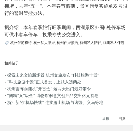
拥堵，去年“五一”、本年春节假期，景区康复实施单双号限
行的暂时管控办法。
据介绍，本年春季旅行旺季期间，西湖景区外围6处停车场
可供小客车停车，换乘专线公交进入。
杭州伴游模特
,
杭州私人陪游
,
杭州伴游预约
,
杭州私人陪伴
,
杭州私人伴游
相关帖子
•
探索未来文旅新场景 杭州文旅发布“科技旅游十景”
•
“科技旅游十景”正式首发，上城入选两处
•
杭州雷阵雨随机“开盲盒” 这两天出门最好带伞
•
“圈粉”又“吸金” 博物馆创意文创产品交出亿元答卷
•
浙江新的“机场快线” 连接萧山机场与诸暨、义乌等地
举报
回复