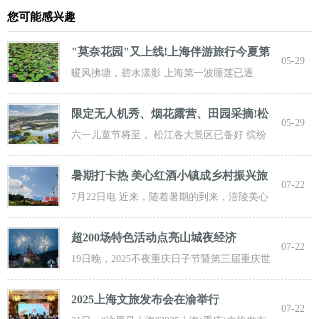
您可能感兴趣
"莫奈花园"又上线!上海伴游旅行今夏第
05-29
一波
暖风拂塘，碧水漾影 上海第一波睡莲已逐
步“复苏” 粉白嫣红的花朵浮于水面 趁花期正
限定无人机秀、烟花露营、田园采摘!松
05-29
江遛
六一儿童节将至， 松江各大景区已备好 缤纷
活动与超值福利， 从主题乐土到田园乡野，
暑期打卡热 美心红酒小镇成乡村振兴旅
07-22
游新
7月22日电 近来，随着暑期的到来，涪陵美心
红酒小镇迎来了大批游客前来打卡，
超200场特色活动点亮山城夜经济
07-22
19日晚，2025不夜重庆日子节暨第三届重庆世
界啤酒文化节发动活动在重庆市九龙坡
2025上海文旅发布会在渝举行
07-22