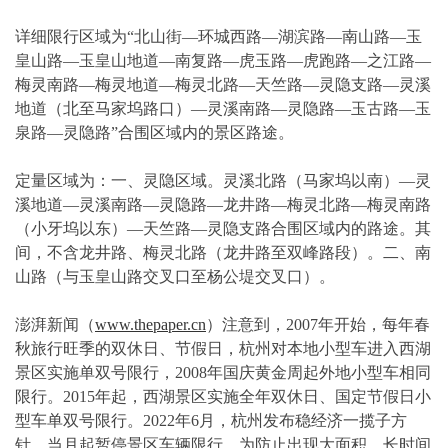
详细限行区域为“北山街—环城西路—湖滨路—南山路—玉
皇山路—玉皇山地道—南复路—虎玉路—虎跑路—之江路—
梅灵南路—梅灵地道—梅灵北路—天竺路—灵隐支路—灵溪
地道（北至马家坞路口）—灵溪南路—灵隐路—玉古路—玉
泉路—灵隐路”合围区域内的景区路途。
定量区域为：一、灵隐区域。灵溪北路（马家坞以南）—灵
溪地道—灵溪南路—灵隐路—龙井路—梅灵北路—梅灵南路
（小牙坞以东）—天竺路—灵隐支路合围区域内的路途。其
间，不含龙井路、梅灵北路（龙井路至双峰路段）。二、南
山路（与玉皇山路交叉口至杨公堤交叉口）。
澎湃新闻（
www.thepaper.cn
）注意到，2007年开始，每年春
秋旅行旺季的双休日、节假日，杭州对本地小型车进入西湖
景区实施单双号限行，2008年国庆黄金周起外地小型车相同
限行。2015年起，西湖景区实施全年双休日、国定节假日小
型车单双号限行。2022年6月，杭州发布稳经济一揽子方
针，当月起暂停景区车辆限行。为防止出现大面积、长时间