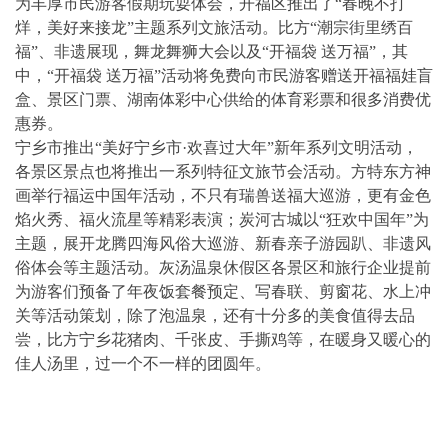
为丰厚市民游客假期玩耍体会，开福区推出了“春晚不打
烊，美好来接龙”主题系列文旅活动。比方“潮宗街里绣百
福”、非遗展现，舞龙舞狮大会以及“开福袋 送万福”，其
中，“开福袋 送万福”活动将免费向市民游客赠送开福福娃盲
盒、景区门票、湖南体彩中心供给的体育彩票和很多消费优
惠券。
宁乡市推出“美好宁乡市·欢喜过大年”新年系列文明活动，
各景区景点也将推出一系列特征文旅节会活动。方特东方神
画举行福运中国年活动，不只有瑞兽送福大巡游，更有金色
焰火秀、福火流星等精彩表演；炭河古城以“狂欢中国年”为
主题，展开龙腾四海风俗大巡游、新春亲子游园趴、非遗风
俗体会等主题活动。灰汤温泉休假区各景区和旅行企业提前
为游客们预备了年夜饭套餐预定、写春联、剪窗花、水上冲
关等活动策划，除了泡温泉，还有十分多的美食值得去品
尝，比方宁乡花猪肉、千张皮、手撕鸡等，在暖身又暖心的
佳人汤里，过一个不一样的团圆年。