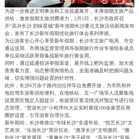
为进一步推进文明事业和工业昌盛展开，丰厚假期文旅产品
供给，激发假期文旅消费潜力，2月1日，长沙市政府召
开“高兴长沙 韵味星城”新年假期长沙要点文旅活动新闻发布
会，发布了长沙新年假期优化旅行体会系列举措。
为让游客安心开心享受新年假期，长沙市文旅广电局、市交
通运送局、市商场监督管理局等假期旅行作业专项组各成员
单位采纳活跃举措备战新年旅行黄金周。
同时，通过疏通投诉举报渠道、展开线上靶向监测、加大巡
查查看力度、动态整理舆情热点，全面准确及时把握问题头
绪，切实增强问题处置的针对性。
此外，长沙6万余个路内泊位停车位免费开放，为市民和外
地自驾车游客供给便利。在地铁站、五一广场等人流聚集地
设置景区预定入园提示，依据景区客流情况对预定号进行动
态管理。“慧游长沙”小程序向大众实时展现100余家景区商
圈舒适度，引导游客合理分流。
新年期间，长沙将推出“年味长沙”非遗年俗、“悦艺长沙”文
艺表演、“乐游长沙”景区狂欢、“惠享长沙”文明惠民、“雅
韵长沙”展览展现、“童趣长沙”亲子研学、“高兴长沙”宣扬