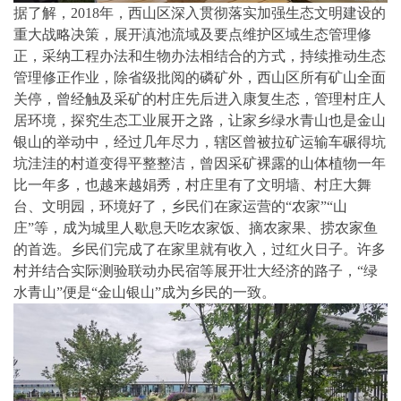
据了解，2018年，西山区深入贯彻落实加强生态文明建设的
重大战略决策，展开滇池流域及要点维护区域生态管理修
正，采纳工程办法和生物办法相结合的方式，持续推动生态
管理修正作业，除省级批阅的磷矿外，西山区所有矿山全面
关停，曾经触及采矿的村庄先后进入康复生态，管理村庄人
居环境，探究生态工业展开之路，让家乡绿水青山也是金山
银山的举动中，经过几年尽力，辖区曾被拉矿运输车碾得坑
坑洼洼的村道变得平整整洁，曾因采矿裸露的山体植物一年
比一年多，也越来越娟秀，村庄里有了文明墙、村庄大舞
台、文明园，环境好了，乡民们在家运营的“农家”“山
庄”等，成为城里人歇息天吃农家饭、摘农家果、捞农家鱼
的首选。乡民们完成了在家里就有收入，过红火日子。许多
村并结合实际测验联动办民宿等展开壮大经济的路子，“绿
水青山”便是“金山银山”成为乡民的一致。