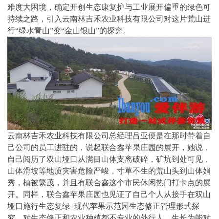
难度大困境，确定开创生态康复护与工业展开偏重的绿色可
持续之路，引入云南林吉禾农业科技有限公司对这片荒山进
行“绿水青山”变“金山银山”的探究。
云南林吉禾农业科技有限公司总经理吕亚便是在那时带着自
己公司的员工进驻的，说起联合鑫苹果庄园的展开，她说，
自己阅历了双山垭口从满目山体支离破碎，矿坑到处可见，
山体滑坡等地质灾害危险严峻，寸草不生的荒山头到山体娟
秀，植被繁茂，并且有联合鑫这个市民休闲热门打卡点的展
开。同样，联合鑫苹果庄园也见证了自己个人从接手在双山
垭口施行生态复绿+现代苹果示范园生态修正管理形式探
究，对生态修正和农业种植都不专业的外行人，生长为能对