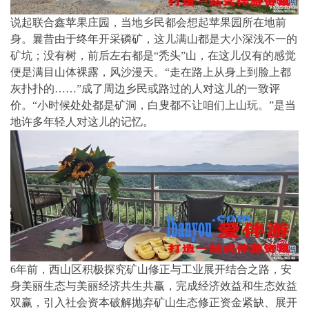
说起联合鑫苹果庄园，当地乡民都会想起苹果园所在地前
身。曩昔由于终年开采磷矿，这儿满山都是大小深浅不一的
矿坑；没有树，前后左右都是“秃头”山，在这儿仅有的感觉
便是满目山体裸露，风沙漫天。“走在路上从身上到脸上都
灰扑扑的……”成了周边乡民或路过的人对这儿的一致评
价。“小时候处处都是矿洞，白叟都不让咱们上山玩。”是当
地许多年轻人对这儿的记忆。
6年前，西山区积极探究矿山修正与工业展开结合之路，安
身美丽生态与美丽经济共生共赢，完成经济效益和生态效益
双赢，引入社会资本破解抛弃矿山生态修正资金紧缺、展开