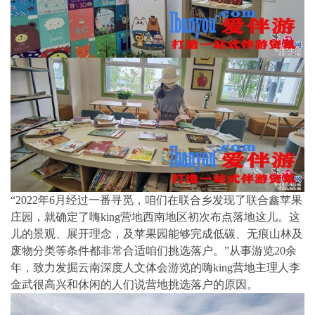
“2022年6月经过一番寻觅，咱们在联合乡发现了联合鑫苹果
庄园，就确定了嗨king营地西南地区初次布点落地这儿。这
儿的景观、展开理念，及苹果园能够完成低碳、无痕山林及
废物分类等条件都非常合适咱们挑选落户。”从事游览20余
年，致力发掘云南深度人文体会游览的嗨king营地主理人李
金武很高兴和休闲的人们说营地挑选落户的原因。