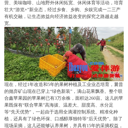
营、美味咖啡、山地野外休闲拓宽、休闲体育等活动，培育
壮大“游览+”新业态，经过乡食、乡购、乡娱完成一二三产
有机交融，让生态效益向经济效益改变的探究之路越走越
宽。
现在，经过1年改造和5年的果树种植及工业业态培育，曩昔
的抛弃矿山现在已穿上“绿色新装”，满山花果飘香。整个联
合鑫苹果园的苹果树已有3万余株，面积达260亩。这儿的苹
果既保有“联合苹果”高海拔、温差大、甜度高、水分足
等“先天优势”，一起由于选用全滴灌控制系统、精准化种
植，还具有了绿色环保、口感醇厚独特等“后天优势”。除了
现场采摘，这儿还能够认养果树，并具有15年的采摘权益，