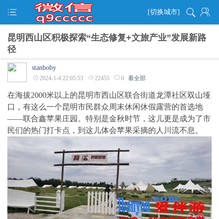
[切换城市]
昆明西山区积极探索“生态修复+文旅产业”发展新路
径
stanboby
2024-1-4 22:05:53
22455
0
看全部
在海拔2000米以上的昆明市西山区联合街道龙潭社区双山垭
口，有这么一个昆明市民群众周末休闲休假露营的首选地
——联合鑫苹果庄园。特别是金秋时节，这儿更是成为了市
民们的热门打卡点，到这儿体会苹果采摘的人川流不息。