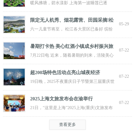
一波
暖风拂塘，碧水漾影 上海第一波睡莲已逐
步“复苏” 粉白嫣红的花朵浮于水面 趁花期正
限定无人机秀、烟花露营、田园采摘!松
05-29
江遛
六一儿童节将至， 松江各大景区已备好 缤纷
活动与超值福利， 从主题乐土到田园乡野，
暑期打卡热 美心红酒小镇成乡村振兴旅
07-22
游新
7月22日电 近来，随着暑期的到来，涪陵美心
红酒小镇迎来了大批游客前来打卡，
超200场特色活动点亮山城夜经济
07-22
19日晚，2025不夜重庆日子节暨第三届重庆世
界啤酒文化节发动活动在重庆市九龙坡
2025上海文旅发布会在渝举行
07-22
21日，“这里是上海”2025上海(重庆)文旅发布
会在渝举行，全方位展示上海文旅
查看更多