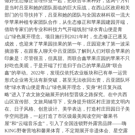
做好生态修正管理作业一起，把联合苹果种好，这两个方针
是当时吕亚和她的团队面临的巨大应战，在西山区政府相关
部门的引导扶持下，吕亚和她的团队与全国农林科双一流大
学苹果种植专家团队合作，从生态修正和苹果园建园开端，
借助专家们的专业和科技力气开端饯别“绿水青山便是青
山”绿色展开理念。项目施行到2021年时，生态修正已逐见
成效，也迎来了苹果园挂果的第一年，庄园迎来了第一波采
摘游客，在跟客人聊天中吕亚团队了解到人们对联合苹果的
印象是：尽管很丑，但真甜。而联合鑫苹果庄园的苹果不只
好吃也美观，于是开端了打造归于自己的苹果品牌“联合
鑫”的举动。2022年，发现仅依托农业板块和已有单一运营
形式企业将无法有新突破，甚至无法收回出资，吕亚团队环
绕“绿水青山便是青山”绿色展开理念，安身“村庄复兴战
略”进入了农文旅交融展开的转型晋级之路探究。在中共西
山区宣传部、文旅局辅导下，安身提升辖区村庄游览文明内
在、日子风格、创意设计、美学表达，打造村庄田园日子美
学空间思路，一起打造了市区级最美阅读空间“馨果书
屋”和“云端音乐盒”，引入了全国连锁野外露营品牌——嗨
KING野奢营地和馨果体育，不定期展开非遗体会、星空露