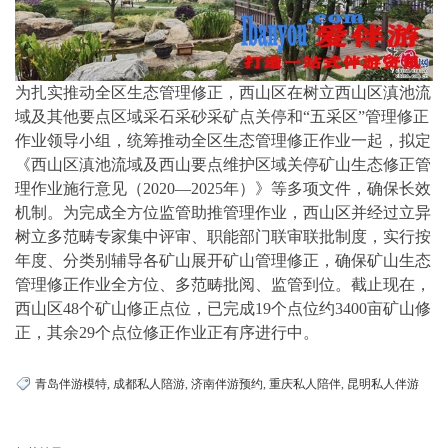
为扎实推动全区生态管理修正，西山区在树立西山区滇池流
域及其他要点区域采石采砂采矿点关停和“五采区”管理修正
作业领导小组，统筹推动全区生态管理修正作业一起，拟定
《西山区滇池流域及西山要点维护区域关停矿山生态修正管
理作业施行意见（2020—2025年）》等多项文件，确保长效
机制。为完成全方位监管助推管理作业，西山区并经过立异
树立多范畴专家集中评审、职能部门联审联批制度，实行按
年度、分类别辅导各矿山展开矿山管理修正，确保矿山生态
管理修正作业全方位、多范畴批阅、监管到位。截止现在，
西山区48个矿山修正点位，已完成19个点位约3400亩矿山修
正，其余29个点位修正作业正有序进行中。
青岛伴游模特
,
成都私人陪游
,
济南伴游预约
,
重庆私人陪伴
,
昆明私人伴游