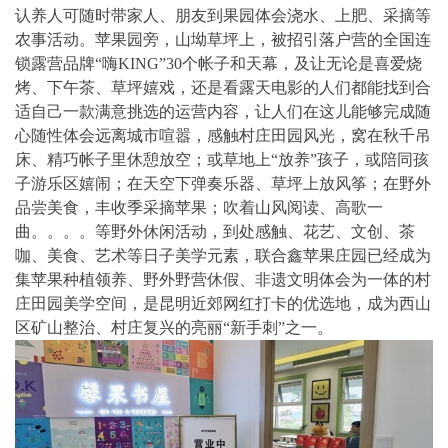
认养人可随时带家人、朋友到果园体会浇水、上肥、采摘等
农事活动。苹果园旁，山坳草坪上，被招引落户营的全国连
锁露营品牌“嗨KING”30个帐子和天幕，及让无论是喜爱烧
烤、下午茶、草坪嬉戏，还是看露天电影的人们都能找到合
适自己一款满意挑选的运营内容，让人们在这儿能够完成随
心随性体会远离城市喧嚣，感触村庄田园风光，窝在秋千吊
床、精巧帐子里休憩放空；或草地上“放养”孩子，或陪同孩
子游乐区嬉闹；在天空下弹奏乐器、草坪上放风筝；在野外
品尝美食，丰收季采摘苹果；吹着山风阅读、高歌一
曲。。。。等野外休闲活动，到处感触、花艺、文创、茶
咖、美食、艺术等日子美学元素，联合鑫苹果庄园已经成为
集苹果种植领养、野外野营休假、非遗文明体会为一体的村
庄田园美学空间，是昆明近郊网红打卡的优选地，成为西山
区矿山整治、村庄复兴的亮丽“新手刺”之一。