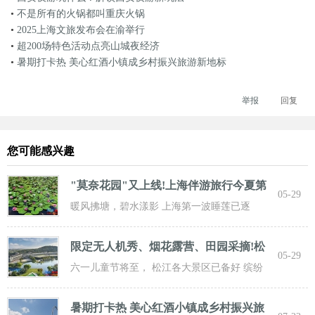
•
不是所有的火锅都叫重庆火锅
•
2025上海文旅发布会在渝举行
•
超200场特色活动点亮山城夜经济
•
暑期打卡热 美心红酒小镇成乡村振兴旅游新地标
举报
回复
您可能感兴趣
"莫奈花园"又上线!上海伴游旅行今夏第
05-29
一波
暖风拂塘，碧水漾影 上海第一波睡莲已逐
步“复苏” 粉白嫣红的花朵浮于水面 趁花期正
限定无人机秀、烟花露营、田园采摘!松
05-29
江遛
六一儿童节将至， 松江各大景区已备好 缤纷
活动与超值福利， 从主题乐土到田园乡野，
暑期打卡热 美心红酒小镇成乡村振兴旅