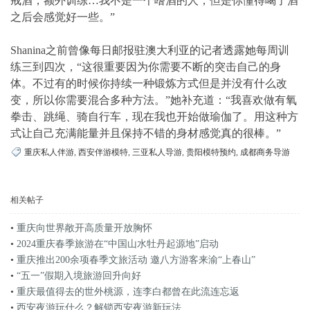
戒酒，额外训练…我不是一个嗜酒的人，但是你懂得喝了酒
之后会感觉好一些。”
Shanina之前曾像每日邮报驻澳大利亚的记者透露她每周训
练三到四次，“这很重要因为你需要不断的突击自己的身
体。不过有的时候你持续一种锻炼方式但是并没有什么改
变，所以你需要混合多种方法。”她补充道：“我喜欢做有氧
拳击、跳绳、骑自行车，现在我也开始做瑜伽了。用这种方
式让自己充满能量并且保持不错的身材感觉真的很棒。”
重庆私人伴游
,
西安伴游模特
,
三亚私人导游
,
贵阳模特预约
,
成都商务导游
相关帖子
•
重庆向世界敞开高质量开放胸怀
•
2024重庆春季旅游在“中国山水牡丹起源地”启动
•
重庆推出200余项春季文旅活动 邀八方游客来渝“上春山”
•
“五一”假期入境旅游回升向好
•
重庆最值得去的世外桃源，连李白都曾在此流连忘返
•
西安夜游玩什么？解锁西安夜游新玩法