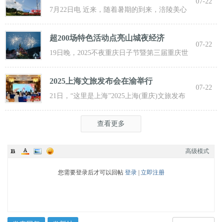
07-22
游新
7月22日电 近来，随着暑期的到来，涪陵美心
红酒小镇迎来了大批游客前来打卡，
超200场特色活动点亮山城夜经济
07-22
19日晚，2025不夜重庆日子节暨第三届重庆世
界啤酒文化节发动活动在重庆市九龙坡
2025上海文旅发布会在渝举行
07-22
21日，“这里是上海”2025上海(重庆)文旅发布
会在渝举行，全方位展示上海文旅
查看更多
高级模式
您需要登录后才可以回帖
登录
|
立即注册