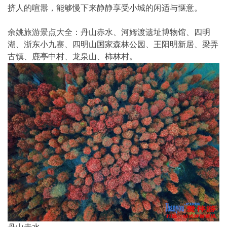
挤人的喧嚣，能够慢下来静静享受小城的闲适与惬意。
余姚旅游景点大全：丹山赤水、河姆渡遗址博物馆、四明
湖、浙东小九寨、四明山国家森林公园、王阳明新居、梁弄
古镇、鹿亭中村、龙泉山、柿林村。