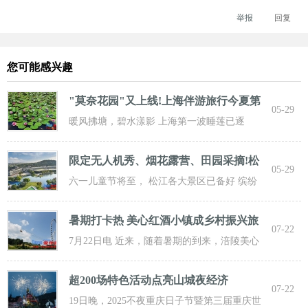
举报
回复
您可能感兴趣
"莫奈花园"又上线!上海伴游旅行今夏第
05-29
一波
暖风拂塘，碧水漾影 上海第一波睡莲已逐
步“复苏” 粉白嫣红的花朵浮于水面 趁花期正
限定无人机秀、烟花露营、田园采摘!松
05-29
江遛
六一儿童节将至， 松江各大景区已备好 缤纷
活动与超值福利， 从主题乐土到田园乡野，
暑期打卡热 美心红酒小镇成乡村振兴旅
07-22
游新
7月22日电 近来，随着暑期的到来，涪陵美心
红酒小镇迎来了大批游客前来打卡，
超200场特色活动点亮山城夜经济
07-22
19日晚，2025不夜重庆日子节暨第三届重庆世