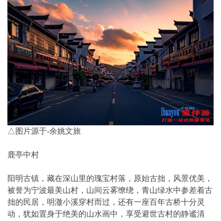
△图片源于-余姚文旅
鹿亭中村
阳明古镇，藏在深山里的瑰宝村落，原始古拙，风景优美，
被誉为宁波最美山村，山间云雾缭绕，青山绿水中参差着古
拙的民居，明澈小溪穿村而过，还有一座百年古桥十分灵
动，犹如置身于绝美的山水画中，享受避世古村的静谧清