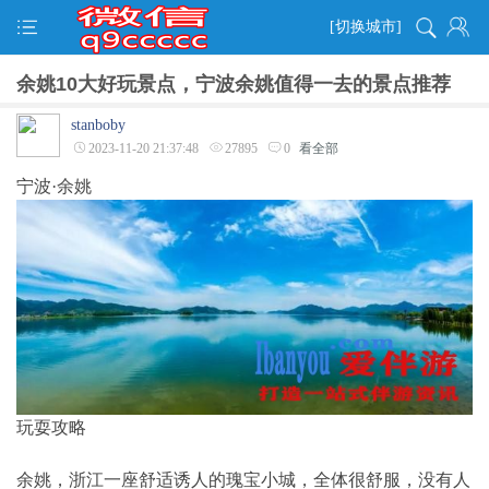
[切换城市]
余姚10大好玩景点，宁波余姚值得一去的景点推荐
stanboby
2023-11-20 21:37:48
27895
0
看全部
宁波·余姚
玩耍攻略
余姚，浙江一座舒适诱人的瑰宝小城，全体很舒服，没有人