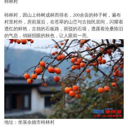
柿林村
柿林村，因山上柿树成林而得名，200余亩的柿子树，遍布
村里村外，房前屋后，在苍翠的山峦与古拙民居间，闪耀着
透红的鲜艳，古拙的石板路，斑驳的石墙，透露着沧桑陈旧
的气息，俏丽招眼的秋色，让人眼前一亮。
地址：坐落余姚市柿林村