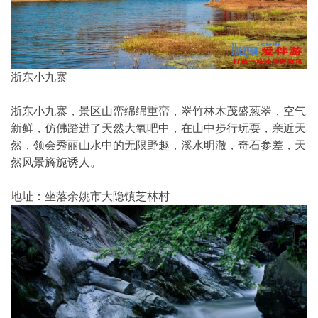
浙东小九寨
浙东小九寨，景区山峦绵绵重峦，翠竹林木茂盛葱翠，空气
新鲜，仿佛踏进了天然大氧吧中，在山中步行玩耍，亲近天
然，领会秀丽山水中的无限野趣，溪水明澈，奇石参差，天
然风景旖旎诱人。
地址：坐落余姚市大隐镇芝林村