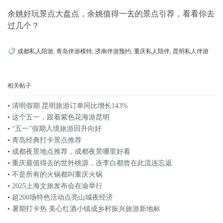
余姚好玩景点大盘点，余姚值得一去的景点引荐，看看你去
过几个？
成都私人陪游
,
青岛伴游模特
,
济南伴游预约
,
重庆私人陪伴
,
昆明私人伴游
相关帖子
•
清明假期 昆明旅游订单同比增长143%
•
这个五一，跟着紫色花海游昆明
•
“五一”假期入境旅游回升向好
•
青岛经典打卡景点推荐
•
成都夜景地点推荐，成都夜景哪里好看
•
重庆最值得去的世外桃源，连李白都曾在此流连忘返
•
不是所有的火锅都叫重庆火锅
•
2025上海文旅发布会在渝举行
•
超200场特色活动点亮山城夜经济
•
暑期打卡热 美心红酒小镇成乡村振兴旅游新地标