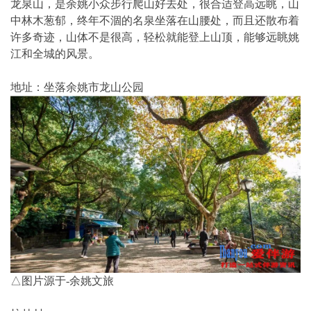
龙泉山，是余姚小众步行爬山好去处，很合适登高远眺，山
中林木葱郁，终年不涸的名泉坐落在山腰处，而且还散布着
许多奇迹，山体不是很高，轻松就能登上山顶，能够远眺姚
江和全城的风景。
地址：坐落余姚市龙山公园
△图片源于-余姚文旅