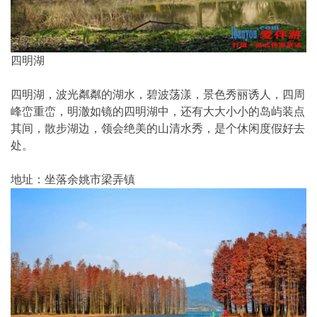
四明湖
四明湖，波光粼粼的湖水，碧波荡漾，景色秀丽诱人，四周
峰峦重峦，明澈如镜的四明湖中，还有大大小小的岛屿装点
其间，散步湖边，领会绝美的山清水秀，是个休闲度假好去
处。
地址：坐落余姚市梁弄镇