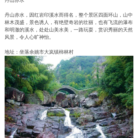
丹山赤水
丹山赤水，因红岩印溪水而得名，整个景区四面环山，山中
林木茂盛，景色诱人，有绝壁奇岩的壮丽，也有飞流的瀑布
和明澈的溪水，处处山美水美，一路玩耍，赏识秀丽的天然
风景，令人心旷神怡。
地址：坐落余姚市大岚镇柿林村