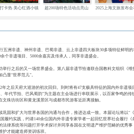
打卡热 美心红酒小镇
超200场特色活动点亮山
2025上海文旅发布
城
举
举行五洲非遗、神州非遗、巴蜀非遗、云上非遗四大板块30多项特征鲜明的
0余个非遗项目、5000余嘉宾及传承人，同享非遗盛会。
功举行之后的又一场世界盛会。第八届非遗节恰逢联合国教科文组织《维
加凸显“世界范儿”。
12年之后天府大巡游的初次回归。到时将有47支极具特征的国内外非遗项
享、年代节拍、巴风蜀韵”为主题在主会场进行串联展示，以百家争鸣的传
在文殊坊街区和黄龙溪景区与成都市民游客近距离接触。
续巩固和扩大与世界各国的沟通与合作，推进达成一致。本届论坛将以“
我国履约实践，约请140余位国内外非遗专家学者一起回忆世界社会履行《
的法律系统等问题打开学术探讨并同享各国在文明遗产维护范畴的优秀事
维护才能建造师资训练班。