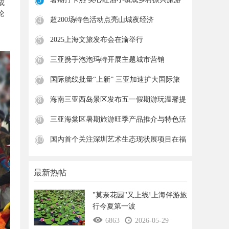
3
成
新
论
超200场特色活动点亮山城夜经济
4
2025上海文旅发布会在渝举行
5
三亚携手泡泡玛特开展主题城市营销
6
国际航线批量“上新” 三亚加速扩大国际旅
7
海南三亚西岛景区发布五一假期游玩温馨提
8
示
三亚海棠区暑期旅游旺季产品推介与特色活
9
动
国内首个关注深圳艺术生态现状展项目在福
10
田
最新热帖
"莫奈花园"又上线!上海伴游旅
行今夏第一波
6863
2026-05-29