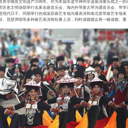
世界非物质文明遗产20周年。作为本届非遗节神州非遗展演重头戏之一的
市区各文明场馆举行名家名曲音乐会、海内外琴家古琴沟通音乐会、琴学
走进现代日子。同期举行的成渝苏曲艺专场沟通表演和南北荟萃曲艺专场表
鼓、琵琶弹唱等多种曲艺表演将轮番上演，到时成都观众将一睹成都、重