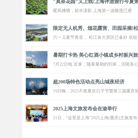
"莫奈花园"又上线!上海伴游旅行今夏
暖风拂塘，碧水漾影 上海第一波睡莲已逐
步“复苏” 粉白嫣红的花朵浮于水面 趁花期正
限定无人机秀、烟花露营、田园采摘!
六一儿童节将至， 松江各大景区已备好 缤纷
活动与超值福利， 从主题乐土到田园乡野，
暑期打卡热 美心红酒小镇成乡村振兴
7月22日电 近来，随着暑期的到来，涪陵美
红酒小镇迎来了大批游客前来打卡，
超200场特色活动点亮山城夜经济
19日晚，2025不夜重庆日子节暨第三届重庆
界啤酒文化节发动活动在重庆市九龙坡
2025上海文旅发布会在渝举行
21日，“这里是上海”2025上海(重庆)文旅发布
会在渝举行，全方位展示上海文旅