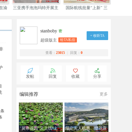
会在渝
三亚携手泡泡玛特开展主
国际航线批量“上新” 三
海南三亚
题
stanboby
密
+ 收听TA
给TA私信
超级版主
非
查看：
23015
|
回复：
0
护
发帖
回复
收藏
分享
目
统
编辑推荐
更多
《条
条
"莫奈花园"又上线!上
限定无人机秀、烟花露