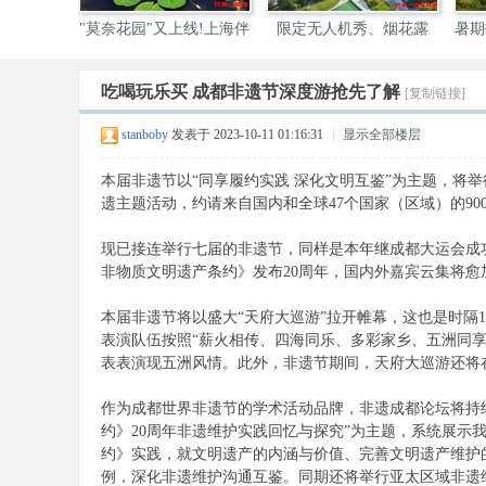
"莫奈花园"又上线!上海伴
限定无人机秀、烟花露
暑期
营、
吃喝玩乐买 成都非遗节深度游抢先了解
[复制链接]
伴
stanboby
发表于 2023-10-11 01:16:31
|
显示全部楼层
本届非遗节以“同享履约实践 深化文明互鉴”为主题，将
遗主题活动，约请来自国内和全球47个国家（区域）的90
现已接连举行七届的非遗节，同样是本年继成都大运会成
非物质文明遗产条约》发布20周年，国内外嘉宾云集将愈
本届非遗节将以盛大“天府大巡游”拉开帷幕，这也是时隔
游
表演队伍按照“薪火相传、四海同乐、多彩家乡、五洲同
表表演现五洲风情。此外，非遗节期间，天府大巡游还将
作为成都世界非遗节的学术活动品牌，非遗成都论坛将持
约》20周年非遗维护实践回忆与探究”为主题，系统展示
约》实践，就文明遗产的内涵与价值、完善文明遗产维护
例，深化非遗维护沟通互鉴。同期还将举行亚太区域非遗