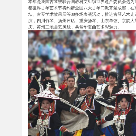
本年是我国古琴被联合国教科文组织世界遗产委员会选为
论
都世界古琴艺术节将约请全国八大古琴门派齐聚成都，在
坛、古琴学术效果展等80多场表演活动，推进古琴艺术
演，四川竹琴、扬州评话、重庆扬琴、山东单弦、京韵大
庆、苏州三地曲艺风貌，共赏华夏曲艺多彩魅力。
坛