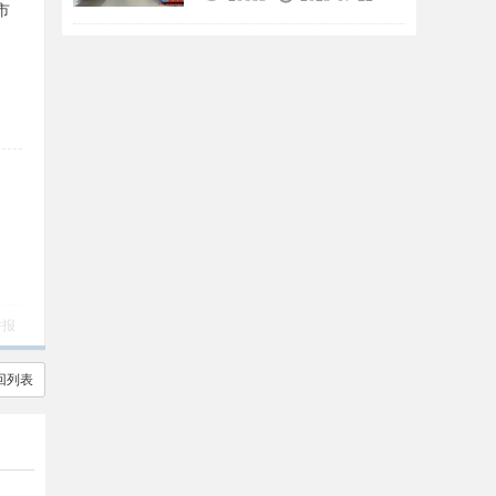
市
举报
回列表