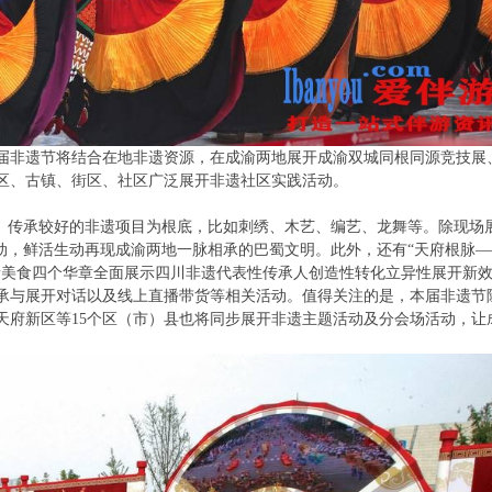
届非遗节将结合在地非遗资源，在成渝两地展开成渝双城同根同源竞技展
区、古镇、街区、社区广泛展开非遗社区实践活动。
的、传承较好的非遗项目为根底，比如刺绣、木艺、编艺、龙舞等。除现场
动，鲜活生动再现成渝两地一脉相承的巴蜀文明。此外，还有“天府根脉—
遗美食四个华章全面展示四川非遗代表性传承人创造性转化立异性展开新
承与展开对话以及线上直播带货等相关活动。值得关注的是，本届非遗节
天府新区等15个区（市）县也将同步展开非遗主题活动及分会场活动，让