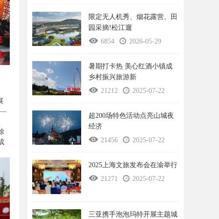
限定无人机秀、烟花露营、田
园采摘!松江遛
6854
2026-05-29
暑期打卡热 美心红酒小镇成
、
乡村振兴旅游新
21212
2025-07-22
展
—
超200场特色活动点亮山城夜
效
经济
除
21456
2025-07-22
成
2025上海文旅发布会在渝举行
21271
2025-07-22
三亚携手泡泡玛特开展主题城