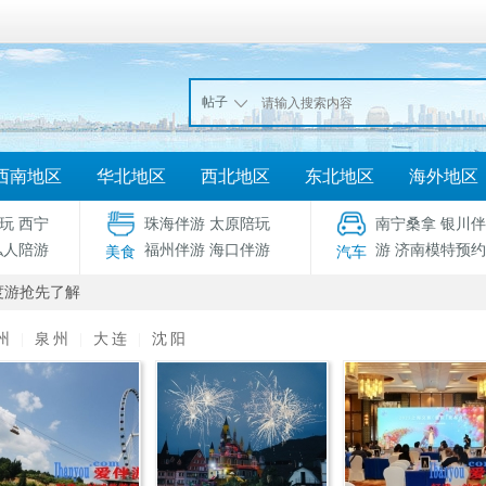
帖子
西南地区
华北地区
西北地区
东北地区
海外地区
玩
西宁
珠海伴游
太原陪玩
南宁桑拿
银川伴
私人陪游
福州伴游
海口伴游
游
济南模特预约
美食
汽车
度游抢先了解
州
|
泉州
|
大连
|
沈阳