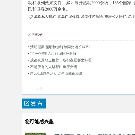
动和系列效果文件，累计展开活动2000余场，135个国
民和游客2000万余名。
成都私人陪游
,
青岛伴游模特
,
济南伴游预约
,
重庆私人陪伴
,
昆
相关帖子
•
清明假期 昆明旅游订单同比增长143%
•
“五一”假期入境旅游回升向好
•
成都夜景地点推荐，成都夜景哪里好看
•
不是所有的火锅都叫重庆火锅
•
超200场特色活动点亮山城夜经济
回复
您可能感兴趣