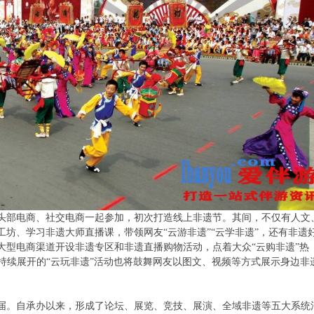
头部电商、社交电商一起参加，初次打造线上非遗节。其间，不仅有人文
坊、学习非遗大师直播课，带领网友“云游非遗”“云学非遗”，还有非遗
大型电商渠道开设非遗专区和非遗直播购物活动，点着大众“云购非遗”热
期间持续展开的“云玩非遗”活动也将鼓舞网友以图文、视频等方式展示身边非
一届。自承办以来，形成了论坛、展览、竞技、展演、全域非遗等五大系统