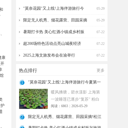
海伴游旅行今夏第一波
营、田园采摘!松江遛
"莫奈花园"又上线!上海伴游旅行今
05-29
和
》
限定无人机秀、烟花露营、田园采摘
05-29
暑期打卡热 美心红酒小镇成乡村振
07-22
会、
超200场特色活动点亮山城夜经济
07-22
2025上海文旅发布会在渝举行
07-22
健康
展开
幸
热点排行
更多
馆
"莫奈花园"又上线!上海伴游旅行今夏第一
1
波
暖风拂塘，碧水漾影 上海第
一波睡莲已逐步“复苏” 粉白
类
维护
阅读：6863
|
2026-05-29
嫣红的花朵浮于水面 趁花期
遗
正
限定无人机秀、烟花露营、田园采摘!松江
2
遛
暑期打卡热 美心红酒小镇成乡村振兴旅游