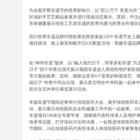
为全面开释非遗节的世界影响力，以“匠心万千 美美与共
区域的手艺艺精品参展并进行现场活态展示。其间，中法
陪
等将侧重展示传统工艺类非遗的世界沟通与跨界合作项目
四川世界非遗品牌IP授权展也将迎来超120个非遗节史
项目路演、线上展览和敞开日6大配套活动，搭建非遗品牌
在“神州非遗”版块，以“融入现代日子，同享多彩非遗”为主
日子”四个华章沉浸式展示我国非遗进入系统性维护新阶
等方面的效果。其间，南路边茶等6个茶类的制茶技艺、潮
游
福日子”华章中同台出现，展示茶文明在中华民族一起体中
初次在京外举行展览展示活动。
本届非遗节期间还将举行传统医药大会，展开传统医药非
动，着力展示传统医药在全民健康工作中的一起效果。10
非遗项目190余位专家学者、国家级代表性传承人及维护
传承等议题，打开深化讨论和沟通，一起推进传统医药类
节期间，24位传统医药代表性传承人和传统医药专家将