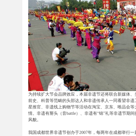
为持续扩大节会品牌效应，本届非遗节还将联合新媒体、
前史、科普等范畴的头部达人和非遗传承人一同看望非遗工
星推官、非遗线上购物节等活动在淘宝、京东、唯品会等
情。非遗有掰头（音battle）、非遗有“锦”礼等非遗节
风貌。
我国成都世界非遗节创办于2007年，每两年在成都举行