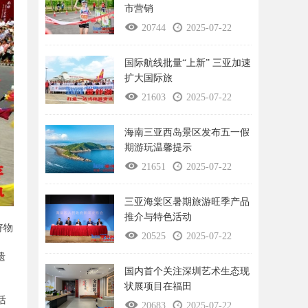
市营销
20744
2025-07-22
国际航线批量“上新” 三亚加速
扩大国际旅
21603
2025-07-22
海南三亚西岛景区发布五一假
期游玩温馨提示
21651
2025-07-22
三亚海棠区暑期旅游旺季产品
、
推介与特色活动
好物
20525
2025-07-22
遗
国内首个关注深圳艺术生态现
状展项目在福田
活
20683
2025-07-22