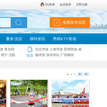
QQ登录
会员登录
立即注册
免费发布信息
桑拿/洗浴
模特资讯
男模KTV夜场
游
青岛陪
北京伴游
上海伴游
昆明陪游
成
西宁
沈阳
都伴游
深圳伴玩
广州模特
生活