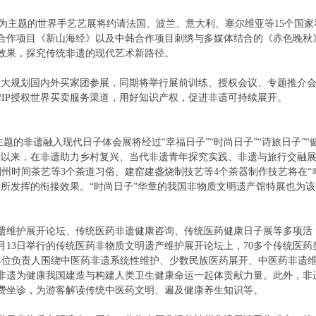
”为主题的世界手艺艺展将约请法国、波兰、意大利、塞尔维亚等15个国家
合作项目《新山海经》以及中韩合作项目刺绣与多媒体结合的《赤色晚秋
效果，探究传统非遗的现代艺术新路径。
上最大规划国内外买家团参展，同期将举行展前训练、授权会议、专题推介
IP授权世界买卖服务渠道，用好知识产权，促进非遗可持续展开。
题的非遗融入现代日子体会展将经过“幸福日子”“时尚日子”“诗旅日子”“
段以来，在非遗助力乡村复兴、当代非遗青年探究实践、非遗与旅行交融
州时间茶艺等3个茶道习俗、建窑建盏烧制技艺等4个茶器制作技艺将在“
所发挥的衔接效果。“时尚日子”华章的我国非物质文明遗产馆特展也为该
遗维护展开论坛、传统医药非遗健康咨询、传统医药健康日子展等多项活
月13日举行的传统医药非物质文明遗产维护展开论坛上，70多个传统医药
单位负责人围绕中医药非遗系统性维护、少数民族医药展开、中医药非遗
非遗为健康我国建造与构建人类卫生健康命运一起体贡献力量。此外，非
免费坐诊，为游客解读传统中医药文明、遍及健康养生知识等。