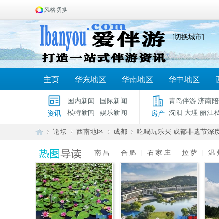
风格切换
[切换城市]
主页
华东地区
华南地区
华中地区
国内新闻
国际新闻
青岛伴游
济南陪
模特新闻
娱乐新闻
沈阳
大理
丽江
资讯
房产
论坛
西南地区
成都
吃喝玩乐买 成都非遗节深
南昌
|
合肥
|
石家庄
|
拉萨
|
温
爱
»
›
›
›