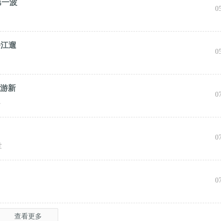
第一波
0
松江遛
0
旅游新
0
心
0
世
0
查看更多