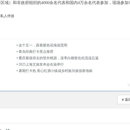
家（区域）和非政府组织的4000余名代表和国内4万余名代表参加，现场参加
明私人伴游
•
这个五一，跟着紫色花海游昆明
•
青岛经典打卡景点推荐
•
重庆最值得去的世外桃源，连李白都曾在此流连忘返
•
2025上海文旅发布会在渝举行
•
暑期打卡热 美心红酒小镇成乡村振兴旅游新地标
返