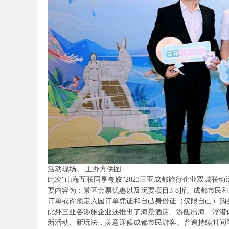
陪
游
活动现场。 主办方供图
此次“山海互联同享夸姣”2023三亚成都旅行企业双城联
要内容为：景区套票优惠以及玩耍项目3-8折。成都市民和
订单或许预定入园订单凭证和自己身份证（仅限自己）购
此外三亚各涉旅企业还推出了海景酒店、游艇出海、浮潜
新活动、新玩法，美意迎候成都市民游客。普遍持续时间至2