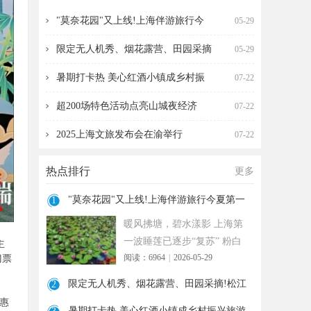
海伴游旅行今夏第一波
营、田园采摘!松江遛
"莫奈花园"又上线!上海伴游旅行今
05-29
限定无人机秀、烟花露营、田园采摘
05-29
暑期打卡热 美心红酒小镇成乡村振
07-22
超200场特色活动点亮山城夜经济
07-22
2025上海文旅发布会在渝举行
07-22
热点排行
更多
"莫奈花园"又上线!上海伴游旅行今夏第一
1
波
暖风拂塘，碧水漾影 上海第
一波睡莲已逐步“复苏” 粉白
主
阅读：6964
|
2026-05-29
门票
嫣红的花朵浮于水面 趁花期
正
限定无人机秀、烟花露营、田园采摘!松江
2
、
遛
惠惠
暑期打卡热 美心红酒小镇成乡村振兴旅游