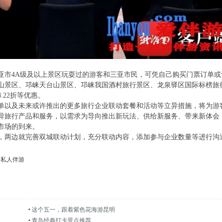
三亚市4A级及以上景区玩耍过的游客和三亚市民，可凭自己购买门票订单或
山景区、邛崃天台山景区、邛崃我国酒村旅行景区、龙泉驿区国际标榜旅
.22折等优惠。
单以及未来或许推出的更多旅行企业联动套餐和活动等立异措施，将为游
异旅行产品和服务，以需求为导向推出新玩法、供给新服务、带来新体会
市场的到来。
，两边就完善双城联动计划，充分联动内容，添加参与企业数量等进行沟
明私人伴游
•
这个五一，跟着紫色花海游昆明
•
青岛经典打卡景点推荐