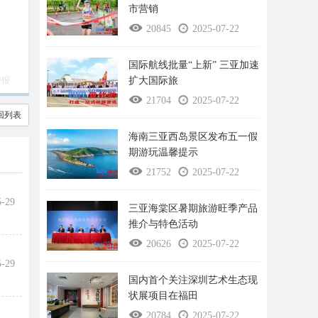
市营销
20845
2025-07-22
国际航线批量“上新” 三亚加速
举报
扩大国际旅
21704
2025-07-22
回列表
海南三亚西岛景区发布五一假
期游玩温馨提示
21752
2025-07-22
5-29
三亚海棠区暑期旅游旺季产品
推介与特色活动
20626
2025-07-22
5-29
国内首个关注深圳艺术生态现
状展项目在福田
20784
2025-07-22