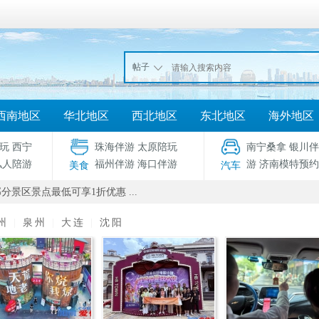
帖子
西南地区
华北地区
西北地区
东北地区
海外地区
玩
西宁
珠海伴游
太原陪玩
南宁桑拿
银川伴
私人陪游
福州伴游
海口伴游
游
济南模特预约
美食
汽车
分景区景点最低可享1折优惠 ...
州
|
泉州
|
大连
|
沈阳