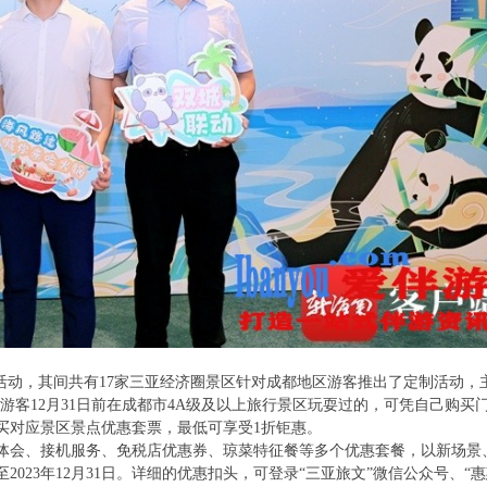
动活动，其间共有17家三亚经济圈景区针对成都地区游客推出了定制活动，
游客12月31日前在成都市4A级及以上旅行景区玩耍过的，可凭自己购买
买对应景区景点优惠套票，最低可享受1折钜惠。
体会、接机服务、免税店优惠券、琼菜特征餐等多个优惠套餐，以新场景
023年12月31日。详细的优惠扣头，可登录“三亚旅文”微信公众号、“