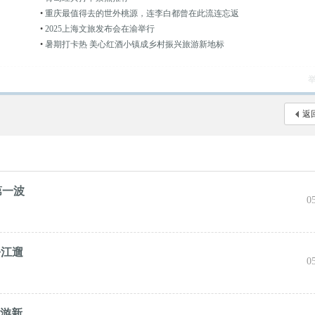
•
重庆最值得去的世外桃源，连李白都曾在此流连忘返
•
2025上海文旅发布会在渝举行
•
暑期打卡热 美心红酒小镇成乡村振兴旅游新地标
返
第一波
0
松江遛
0
旅游新