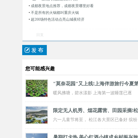
•
成都夜景地点推荐，成都夜景哪里好看
•
不是所有的火锅都叫重庆火锅
•
超200场特色活动点亮山城夜经济
回复
您可能感兴趣
"莫奈花园"又上线!上海伴游旅行今夏
暖风拂塘，碧水漾影 上海第一波睡莲已逐
步“复苏” 粉白嫣红的花朵浮于水面 趁花期正
限定无人机秀、烟花露营、田园采摘!
六一儿童节将至， 松江各大景区已备好 缤纷
活动与超值福利， 从主题乐土到田园乡野，
暑期打卡热 美心红酒小镇成乡村振兴