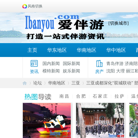
风格切换
[切换城市]
主页
华东地区
华南地区
华中地区
国内新闻
国际新闻
青岛伴游
济南陪
模特新闻
娱乐新闻
沈阳
大理
丽江
资讯
房产
论坛
华南地区
三亚
三亚成都深化“双城联动” 部
南昌
|
合肥
|
石家庄
|
拉萨
|
温
爱
»
›
›
›