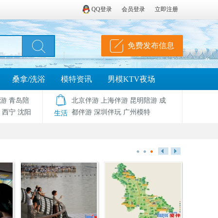
QQ登录
会员登录
立即注册
免费发布信息
桑拿/洗浴
模特资讯
男模KTV夜场
游
青岛陪
北京伴游
上海伴游
昆明陪游
成
西宁
沈阳
都伴游
深圳伴玩
广州模特
生活