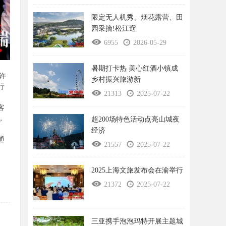
限定无人机秀、烟花露营、田
园采摘!松江遛
6955
2026-05-29
暑期打卡热 美心红酒小镇成
许
乡村振兴旅游新
行
21313
2025-07-22
客
，
超200场特色活动点亮山城夜
经济
通
21557
2025-07-22
2025上海文旅发布会在渝举行
21372
2025-07-22
三亚携手泡泡玛特开展主题城