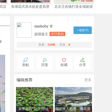
亚海棠区暑期旅游旺季
国内首个关注深圳艺术生
深圳携手佛山开启
产
态
旅
stanboby
密
+ 收听TA
给TA私信
超级版主
耐
查看：
23198
|
回复：
0
发帖
回复
收藏
分享
编辑推荐
更多
"莫奈花园"又上线!上
限定无人机秀、烟花露