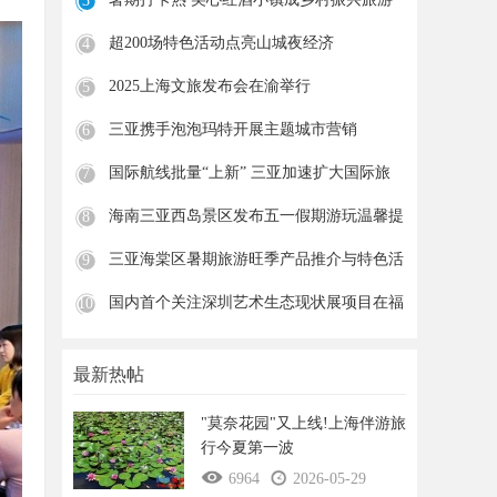
3
新
超200场特色活动点亮山城夜经济
4
2025上海文旅发布会在渝举行
5
三亚携手泡泡玛特开展主题城市营销
6
国际航线批量“上新” 三亚加速扩大国际旅
7
海南三亚西岛景区发布五一假期游玩温馨提
8
示
三亚海棠区暑期旅游旺季产品推介与特色活
9
动
国内首个关注深圳艺术生态现状展项目在福
10
田
最新热帖
"莫奈花园"又上线!上海伴游旅
行今夏第一波
6964
2026-05-29