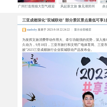
超200场特色活动点亮山
2025上海文旅发布会在渝
三亚携手泡泡
城
举
题
三亚成都深化“双城联动” 部分景区景点最低可享1
伴
stanboby
发表于 2023-9-18 22:24:22
|
显示全部楼层
为发挥文旅消费带动作用大、牵引功能强的优势，深入推
久动力，9月18日，三亚市旅行和文明广电体育局、三亚
姣”2023三亚成都旅行企业双城联动产品发布会。
游