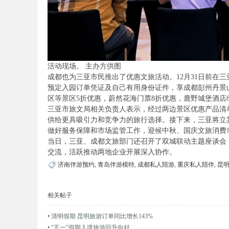
活动现场。 主办方供图
成都也为三亚市民推出了优惠文旅活动。12月31日前在
预定入园订单凭证及自己有用身份证件，享成都彭州丹景
区等景区5折优惠，蔚然花海门票8折优惠，鹿野城堡酒店8
三亚市旅文局相关负责人表示，经过两边景区优惠产品清
供给更具吸引力和竞争力的旅行选择。接下来，三亚将立
做好服务保障和市场监管工作，迎候中秋、国庆文旅消费
当日，三亚、成都文旅部门还召开了双城联动主题座谈会
交流，活跃推动两地企业开展深入协作。
济南伴游预约
,
青岛伴游模特
,
成都私人陪游
,
重庆私人陪伴
,
昆
相关帖子
•
清明假期 昆明旅游订单同比增长143%
•
“五一”假期入境旅游回升向好