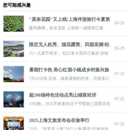
您可能感兴趣
"莫奈花园"又上线!上海伴游旅行今夏第
05-29
一波
暖风拂塘，碧水漾影 上海第一波睡莲已逐
步“复苏” 粉白嫣红的花朵浮于水面 趁花期正
限定无人机秀、烟花露营、田园采摘!松
05-29
江遛
六一儿童节将至， 松江各大景区已备好 缤纷
活动与超值福利， 从主题乐土到田园乡野，
暑期打卡热 美心红酒小镇成乡村振兴旅
07-22
游新
7月22日电 近来，随着暑期的到来，涪陵美心
红酒小镇迎来了大批游客前来打卡，
超200场特色活动点亮山城夜经济
07-22
19日晚，2025不夜重庆日子节暨第三届重庆世
界啤酒文化节发动活动在重庆市九龙坡
2025上海文旅发布会在渝举行
07-22
21日，“这里是上海”2025上海(重庆)文旅发布