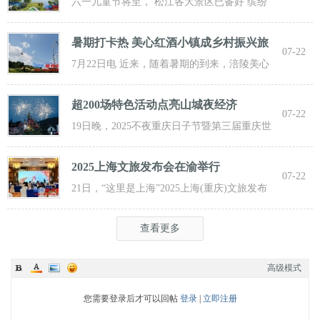
江遛
六一儿童节将至， 松江各大景区已备好 缤纷
活动与超值福利， 从主题乐土到田园乡野，
暑期打卡热 美心红酒小镇成乡村振兴旅
07-22
游新
7月22日电 近来，随着暑期的到来，涪陵美心
红酒小镇迎来了大批游客前来打卡，
超200场特色活动点亮山城夜经济
07-22
19日晚，2025不夜重庆日子节暨第三届重庆世
界啤酒文化节发动活动在重庆市九龙坡
2025上海文旅发布会在渝举行
07-22
21日，“这里是上海”2025上海(重庆)文旅发布
会在渝举行，全方位展示上海文旅
查看更多
高级模式
您需要登录后才可以回帖
登录
|
立即注册