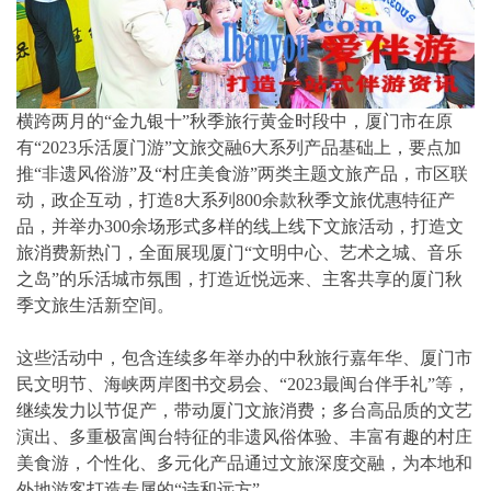
横跨两月的“金九银十”秋季旅行黄金时段中，厦门市在原
有“2023乐活厦门游”文旅交融6大系列产品基础上，要点加
推“非遗风俗游”及“村庄美食游”两类主题文旅产品，市区联
动，政企互动，打造8大系列800余款秋季文旅优惠特征产
品，并举办300余场形式多样的线上线下文旅活动，打造文
旅消费新热门，全面展现厦门“文明中心、艺术之城、音乐
之岛”的乐活城市氛围，打造近悦远来、主客共享的厦门秋
季文旅生活新空间。
这些活动中，包含连续多年举办的中秋旅行嘉年华、厦门市
民文明节、海峡两岸图书交易会、“2023最闽台伴手礼”等，
继续发力以节促产，带动厦门文旅消费；多台高品质的文艺
演出、多重极富闽台特征的非遗风俗体验、丰富有趣的村庄
美食游，个性化、多元化产品通过文旅深度交融，为本地和
外地游客打造专属的“诗和远方”。