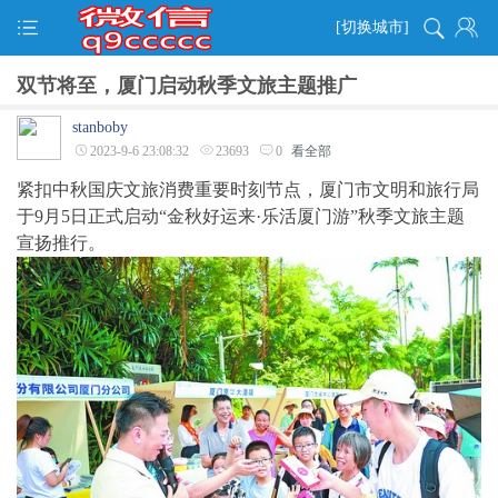
[切换城市]
双节将至，厦门启动秋季文旅主题推广
stanboby
2023-9-6 23:08:32
23693
0
看全部
紧扣中秋国庆文旅消费重要时刻节点，厦门市文明和旅行局
于9月5日正式启动“金秋好运来·乐活厦门游”秋季文旅主题
宣扬推行。