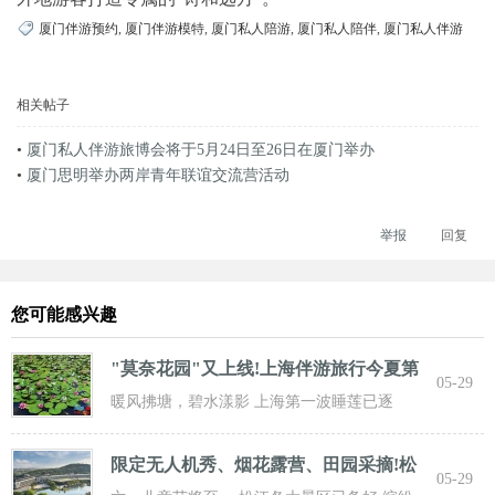
厦门伴游预约
,
厦门伴游模特
,
厦门私人陪游
,
厦门私人陪伴
,
厦门私人伴游
相关帖子
•
厦门私人伴游旅博会将于5月24日至26日在厦门举办
•
厦门思明举办两岸青年联谊交流营活动
举报
回复
您可能感兴趣
"莫奈花园"又上线!上海伴游旅行今夏第
05-29
一波
暖风拂塘，碧水漾影 上海第一波睡莲已逐
步“复苏” 粉白嫣红的花朵浮于水面 趁花期正
限定无人机秀、烟花露营、田园采摘!松
05-29