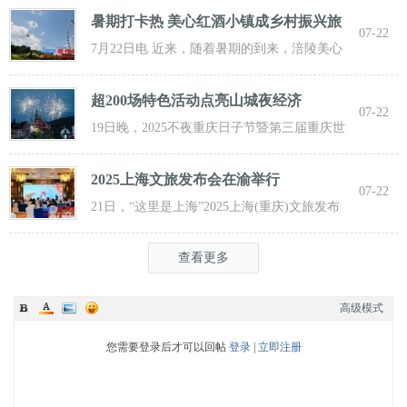
暑期打卡热 美心红酒小镇成乡村振兴旅
07-22
游新
7月22日电 近来，随着暑期的到来，涪陵美心
红酒小镇迎来了大批游客前来打卡，
超200场特色活动点亮山城夜经济
07-22
19日晚，2025不夜重庆日子节暨第三届重庆世
界啤酒文化节发动活动在重庆市九龙坡
2025上海文旅发布会在渝举行
07-22
21日，“这里是上海”2025上海(重庆)文旅发布
会在渝举行，全方位展示上海文旅
查看更多
高级模式
您需要登录后才可以回帖
登录
|
立即注册