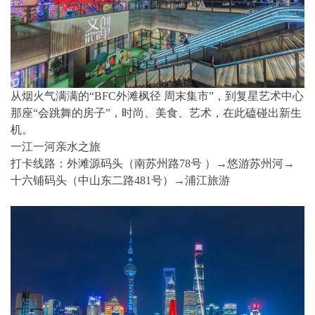
从烟火气满满的“BFC外滩枫径 周末集市”，到复星艺术中心
那座“会跳舞的房子”，时尚、美食、艺术，在此磕碰出新生
机。
一江一河亲水之旅
打卡线路：外滩源码头（南苏州路78号 ）→悠游苏州河→
十六铺码头（中山东二路481号）→浦江旅游