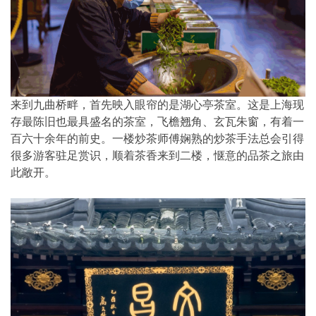
来到九曲桥畔，首先映入眼帘的是湖心亭茶室。这是上海现
存最陈旧也最具盛名的茶室，飞檐翘角、玄瓦朱窗，有着一
百六十余年的前史。一楼炒茶师傅娴熟的炒茶手法总会引得
很多游客驻足赏识，顺着茶香来到二楼，惬意的品茶之旅由
此敞开。