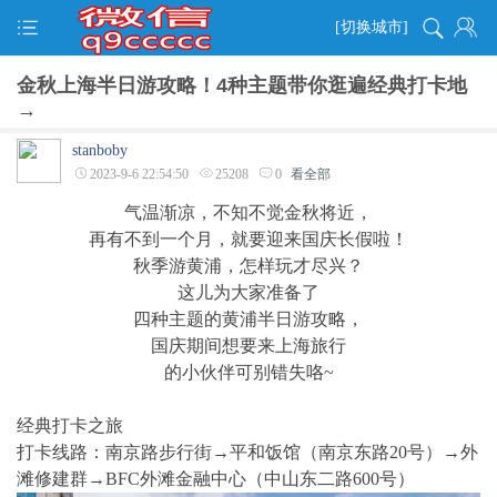
[切换城市]
金秋上海半日游攻略！4种主题带你逛遍经典打卡地
→
stanboby
2023-9-6 22:54:50
25208
0
看全部
气温渐凉，不知不觉金秋将近，
再有不到一个月，就要迎来国庆长假啦！
秋季游黄浦，怎样玩才尽兴？
这儿为大家准备了
四种主题的黄浦半日游攻略，
国庆期间想要来上海旅行
的小伙伴可别错失咯~
经典打卡之旅
打卡线路：南京路步行街→平和饭馆（南京东路20号）→外
滩修建群→BFC外滩金融中心（中山东二路600号）