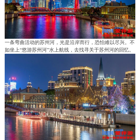
一条弯曲活动的苏州河，光是沿岸而行，恐怕难以尽兴。不
如坐上“悠游苏州河”水上航线，去找寻关于苏州河的回忆。