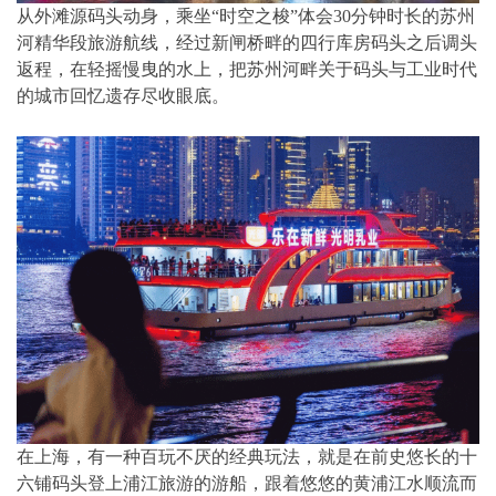
从外滩源码头动身，乘坐“时空之梭”体会30分钟时长的苏州
河精华段旅游航线，经过新闸桥畔的四行库房码头之后调头
返程，在轻摇慢曳的水上，把苏州河畔关于码头与工业时代
的城市回忆遗存尽收眼底。
在上海，有一种百玩不厌的经典玩法，就是在前史悠长的十
六铺码头登上浦江旅游的游船，跟着悠悠的黄浦江水顺流而