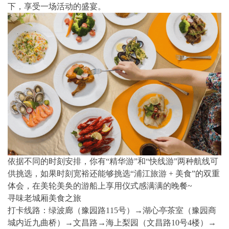
下，享受一场活动的盛宴。
依据不同的时刻安排，你有“精华游”和“快线游”两种航线可
供挑选，如果时刻宽裕还能够挑选“浦江旅游 + 美食”的双重
体会，在美轮美奂的游船上享用仪式感满满的晚餐~
寻味老城厢美食之旅
打卡线路：绿波廊（豫园路115号）→湖心亭茶室（豫园商
城内近九曲桥）→文昌路→海上梨园（文昌路10号4楼）→