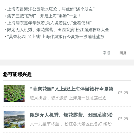
•
上海海昌海洋公园泼水狂欢，与虎鲸“浇个朋友”
•
集齐三把“密钥”，开启上海“趣游”一夏！
•
上海浦东嘉年华旅游,为入境游提供“全程便利”
•
限定无人机秀、烟花露营、田园采摘!松江遛娃攻略大全
•
"莫奈花园"又上线!上海伴游旅行今夏第一波睡莲盛放
举报
回复
您可能感兴趣
"莫奈花园"又上线!上海伴游旅行今夏第
05-29
一波
暖风拂塘，碧水漾影 上海第一波睡莲已逐
步“复苏” 粉白嫣红的花朵浮于水面 趁花期正
限定无人机秀、烟花露营、田园采摘!松
05-29
江遛
六一儿童节将至， 松江各大景区已备好 缤纷
活动与超值福利， 从主题乐土到田园乡野，