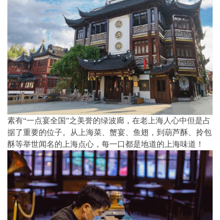
素有“一点宴全国”之美誉的绿波廊，在老上海人心中但是占
据了重要的位子。从上海菜、蟹宴、鱼翅，到葫芦酥、拎包
酥等举世闻名的上海点心，每一口都是地道的上海味道！