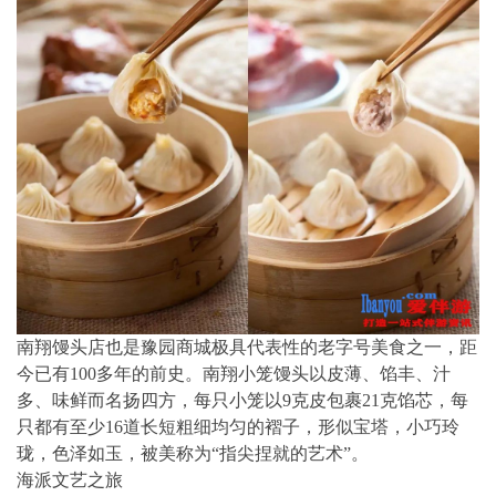
南翔馒头店也是豫园商城极具代表性的老字号美食之一，距
今已有100多年的前史。南翔小笼馒头以皮薄、馅丰、汁
多、味鲜而名扬四方，每只小笼以9克皮包裹21克馅芯，每
只都有至少16道长短粗细均匀的褶子，形似宝塔，小巧玲
珑，色泽如玉，被美称为“指尖捏就的艺术”。
海派文艺之旅