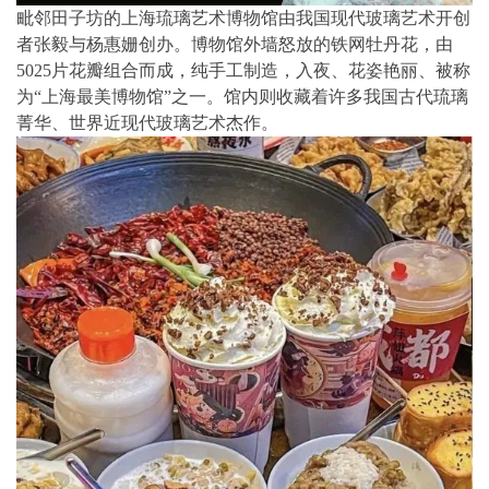
毗邻田子坊的上海琉璃艺术博物馆由我国现代玻璃艺术开创
者张毅与杨惠姗创办。博物馆外墙怒放的铁网牡丹花，由
5025片花瓣组合而成，纯手工制造，入夜、花姿艳丽、被称
为“上海最美博物馆”之一。馆内则收藏着许多我国古代琉璃
菁华、世界近现代玻璃艺术杰作。