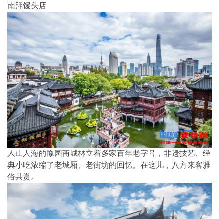
南翔馒头店
人山人海的豫园商城林立着多家百年老字号，非遗技艺、经
典小吃浓缩了老城厢、老街坊的回忆。在这儿，八方来客雅
俗共赏。