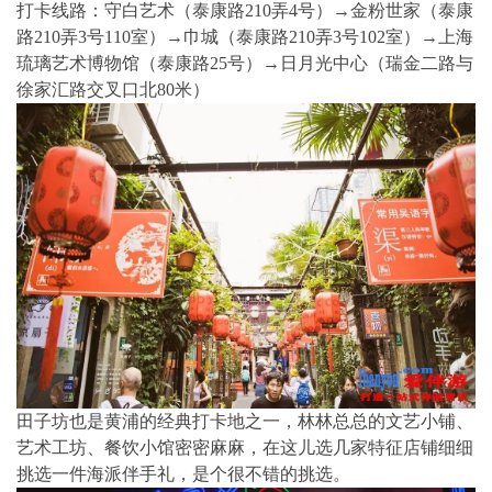
打卡线路：守白艺术（泰康路210弄4号）→金粉世家（泰康
路210弄3号110室）→巾城（泰康路210弄3号102室）→上海
琉璃艺术博物馆（泰康路25号）→日月光中心（瑞金二路与
徐家汇路交叉口北80米）
田子坊也是黄浦的经典打卡地之一，林林总总的文艺小铺、
艺术工坊、餐饮小馆密密麻麻，在这儿选几家特征店铺细细
挑选一件海派伴手礼，是个很不错的挑选。