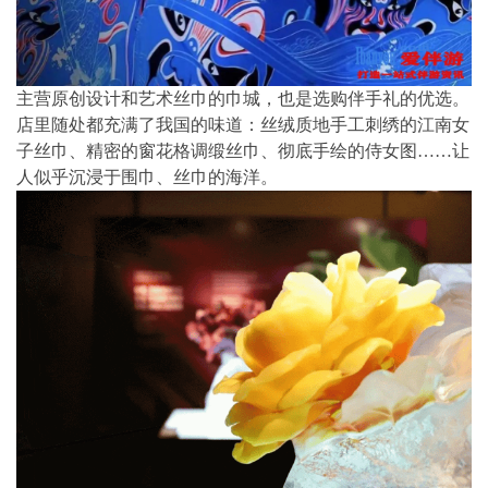
主营原创设计和艺术丝巾的巾城，也是选购伴手礼的优选。
店里随处都充满了我国的味道：丝绒质地手工刺绣的江南女
子丝巾、精密的窗花格调缎丝巾、彻底手绘的侍女图……让
人似乎沉浸于围巾、丝巾的海洋。