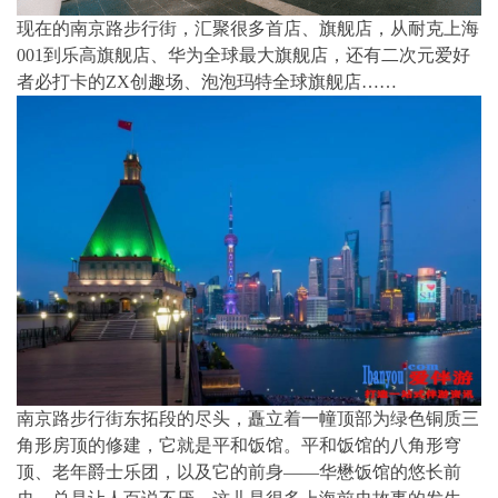
现在的南京路步行街，汇聚很多首店、旗舰店，从耐克上海
001到乐高旗舰店、华为全球最大旗舰店，还有二次元爱好
者必打卡的ZX创趣场、泡泡玛特全球旗舰店……
南京路步行街东拓段的尽头，矗立着一幢顶部为绿色铜质三
角形房顶的修建，它就是平和饭馆。平和饭馆的八角形穹
顶、老年爵士乐团，以及它的前身——华懋饭馆的悠长前