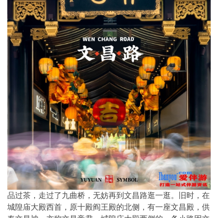
品过茶，走过了九曲桥，无妨再到文昌路逛一逛。旧时，在
城隍庙大殿西首，原十殿阎王殿的北侧，有一座文昌殿，供