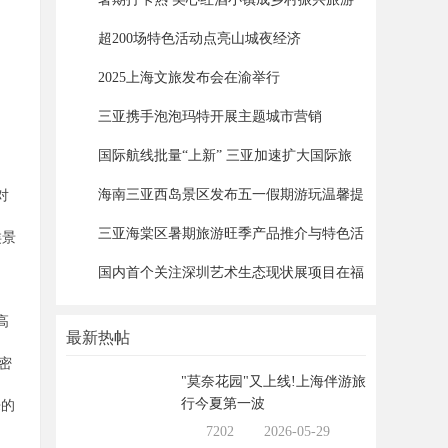
3
新
超200场特色活动点亮山城夜经济
4
2025上海文旅发布会在渝举行
5
三亚携手泡泡玛特开展主题城市营销
6
国际航线批量“上新” 三亚加速扩大国际旅
7
海南三亚西岛景区发布五一假期游玩温馨提
8
对
示
三亚海棠区暑期旅游旺季产品推介与特色活
9
类景
动
国内首个关注深圳艺术生态现状展项目在福
10
田
高
最新热帖
密
"莫奈花园"又上线!上海伴游旅
行今夏第一波
来的
7202
2026-05-29