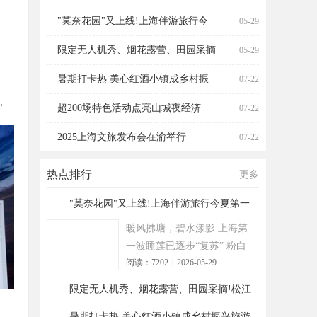
海伴游旅行今夏第一波
营、田园采摘!松江遛
"莫奈花园"又上线!上海伴游旅行今
05-29
限定无人机秀、烟花露营、田园采摘
05-29
暑期打卡热 美心红酒小镇成乡村振
07-22
，
超200场特色活动点亮山城夜经济
07-22
2025上海文旅发布会在渝举行
07-22
热点排行
更多
"莫奈花园"又上线!上海伴游旅行今夏第一
1
波
暖风拂塘，碧水漾影 上海第
一波睡莲已逐步“复苏” 粉白
阅读：7202
|
2026-05-29
嫣红的花朵浮于水面 趁花期
正
限定无人机秀、烟花露营、田园采摘!松江
2
遛
暑期打卡热 美心红酒小镇成乡村振兴旅游