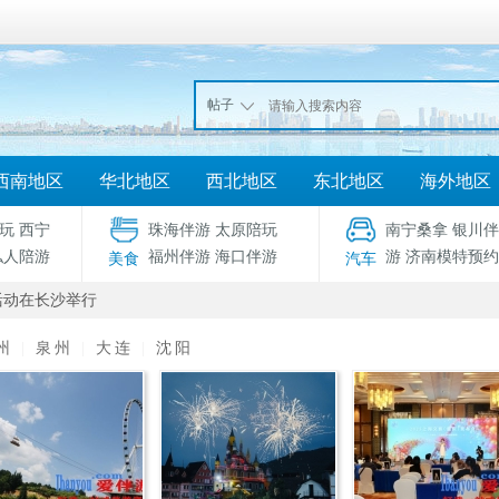
帖子
西南地区
华北地区
西北地区
东北地区
海外地区
玩
西宁
珠海伴游
太原陪玩
南宁桑拿
银川伴
私人陪游
福州伴游
海口伴游
游
济南模特预约
美食
汽车
活动在长沙举行
州
|
泉州
|
大连
|
沈阳