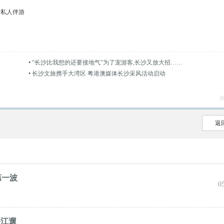
沙私人伴游
•
“长沙比我想的还要接地气”为了宠游客,长沙又放大招……
•
长沙文旅携手大湾区 粤港澳媒体长沙采风活动启动
返
第一波
0
松江遛