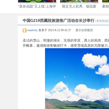
"莫奈花园"又上线!上海伴
限定无人机秀、烟花露
暑期
营、
中国G219西藏段旅游推广活动在长沙举行
[复制链接]
伴
stanboby
发表于 2023-8-22 00:42:37
|
显示全部楼层
圣洁的雪山，明澈的湖水，无垠的草原，诱人的风情，西藏
开帷幕，邀湖南游客畅游打卡，感受雪域高原的无限魅力
游