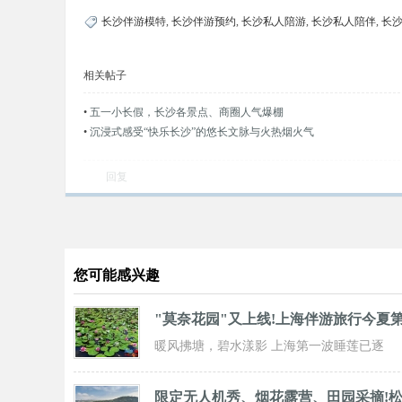
长沙伴游模特
,
长沙伴游预约
,
长沙私人陪游
,
长沙私人陪伴
,
长
相关帖子
•
五一小长假，长沙各景点、商圈人气爆棚
•
沉浸式感受“快乐长沙”的悠长文脉与火热烟火气
回复
您可能感兴趣
"莫奈花园"又上线!上海伴游旅行今夏
暖风拂塘，碧水漾影 上海第一波睡莲已逐
步“复苏” 粉白嫣红的花朵浮于水面 趁花期正
限定无人机秀、烟花露营、田园采摘!