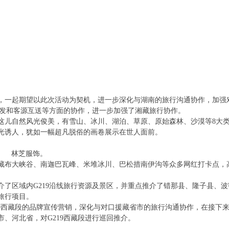
，一起期望以此次活动为契机，进一步深化与湖南的旅行沟通协作，加强
开发和客源互送等方面的协作，进一步加强了湘藏旅行协作。
这儿自然风光俊美，有雪山、冰川、湖泊、草原、原始森林、沙漠等8大
光诱人，犹如一幅超凡脱俗的画卷展示在世人面前。
林芝服饰。
藏布大峡谷、南迦巴瓦峰、米堆冰川、巴松措南伊沟等众多网红打卡点，
。
了区域内G219沿线旅行资源及景区，并重点推介了错那县、隆子县、波
旅行项目。
219西藏段的品牌宣传营销，深化与对口援藏省市的旅行沟通协作，在接下
、河北省，对G219西藏段进行巡回推介。