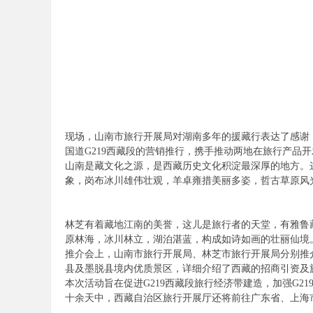
论
现场，山南市旅行开展局对湖南多年的援藏行表达了感谢
坛
国道G219西藏段的营销推行，携手推动两地在旅行产品
山南是藏文化之源，是西藏历史文化积淀最深厚的地方。
象，岗布冰川雄伟壮观，羊卓雍措美丽多姿，哲古草原风
林芝有着藏地江南的美誉，这儿是旅行者的天堂，有雅鲁
原林海，冰川林立，湖泊湛蓝，构成如诗如画的壮丽仙境
推介会上，山南市旅行开展局、林芝市旅行开展局分别推介
县及墨脱县境内优质景区，详细介绍了西藏的招商引资及
本次活动旨在促进G219西藏段旅行经济带建造，加强G
十余天中，西藏自治区旅行开展厅还将前往广东省、上海市