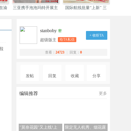
会在渝
三亚携手泡泡玛特开展主
国际航线批量“上新” 三
海南三亚
题
stanboby
密
+ 收听TA
给TA私信
超级版主
拉
查看：
24723
|
回复：
0
发帖
回复
收藏
分享
编辑推荐
更多
"莫奈花园"又上线!上
限定无人机秀、烟花露