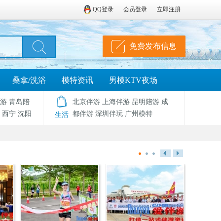
QQ登录
会员登录
立即注册
免费发布信息
桑拿/洗浴
模特资讯
男模KTV夜场
游
青岛陪
北京伴游
上海伴游
昆明陪游
成
西宁
沈阳
都伴游
深圳伴玩
广州模特
生活