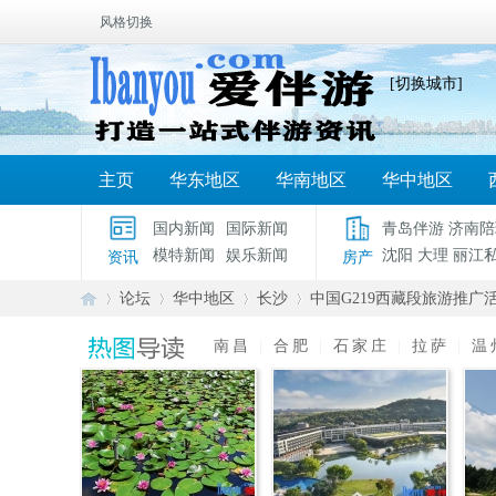
风格切换
[切换城市]
主页
华东地区
华南地区
华中地区
国内新闻
国际新闻
青岛伴游
济南陪
模特新闻
娱乐新闻
沈阳
大理
丽江
资讯
房产
论坛
华中地区
长沙
中国G219西藏段旅游推广
南昌
|
合肥
|
石家庄
|
拉萨
|
温
爱
»
›
›
›