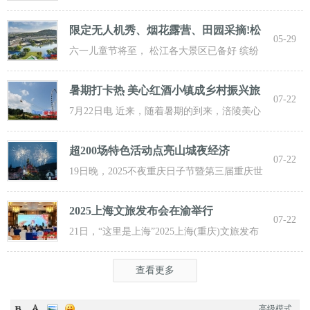
步“复苏” 粉白嫣红的花朵浮于水面 趁花期正
限定无人机秀、烟花露营、田园采摘!松
05-29
江遛
六一儿童节将至， 松江各大景区已备好 缤纷
活动与超值福利， 从主题乐土到田园乡野，
暑期打卡热 美心红酒小镇成乡村振兴旅
07-22
游新
7月22日电 近来，随着暑期的到来，涪陵美心
红酒小镇迎来了大批游客前来打卡，
超200场特色活动点亮山城夜经济
07-22
19日晚，2025不夜重庆日子节暨第三届重庆世
界啤酒文化节发动活动在重庆市九龙坡
2025上海文旅发布会在渝举行
07-22
21日，“这里是上海”2025上海(重庆)文旅发布
会在渝举行，全方位展示上海文旅
查看更多
高级模式