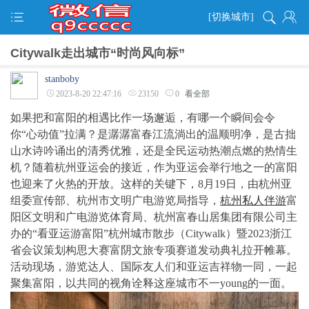
[切换城市]
Citywalk走出城市“时尚风向标”
stanboby
2023-8-20 22:47:16
23150
0
看全部
如果把和富阳的相遇比作一场邂逅，有哪一个瞬间会令
你“心动值”拉满？是潺潺富春江流淌出的温顺明净，是古拙
山水诗吟诵出的清秀优雅，还是全民运动热潮点燃的热情生
机？随着杭州亚运会的接近，作为亚运会举行地之一的富阳
也迎来了火热的开放。这样的关键下，8月19日，由杭州亚
组委宣传部、杭州市文明广电游览局指导，
杭州私人伴游
富
阳区文明和广电游览体育局、杭州富春山居集团有限公司主
办的“看亚运游富阳”杭州城市散步（Citywalk）暨2023浙江
省会议策划构思大赛富阴文旅专项赛道发动典礼拉开帷幕。
活动现场，游览达人、国际友人们和亚运吉祥物一同，一起
聚集富阳，以共同的视角诠释这座城市不一young的一面。