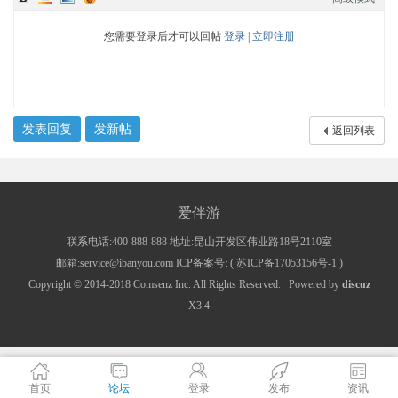
您需要登录后才可以回帖
登录
|
立即注册
发表回复
发新帖
返回列表
爱伴游
联系电话:400-888-888 地址:昆山开发区伟业路18号2110室
邮箱:service@ibanyou.com ICP备案号: (
苏ICP备17053156号-1
)
Copyright © 2014-2018
Comsenz Inc.
All Rights Reserved.
Powered by
discuz
X3.4
首页
论坛
登录
发布
资讯