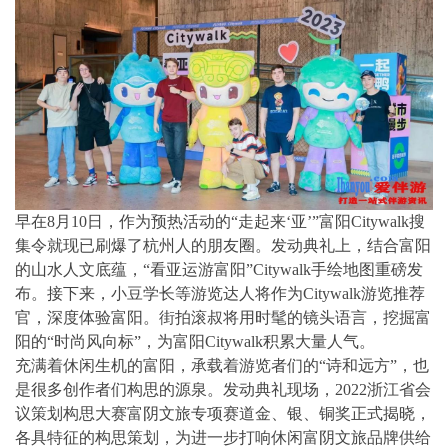
早在8月10日，作为预热活动的“走起来‘亚’”富阳Citywalk搜
集令就现已刷爆了杭州人的朋友圈。发动典礼上，结合富阳
的山水人文底蕴，“看亚运游富阳”Citywalk手绘地图重磅发
布。接下来，小豆学长等游览达人将作为Citywalk游览推荐
官，深度体验富阳。街拍滚叔将用时髦的镜头语言，挖掘富
阳的“时尚风向标”，为富阳Citywalk积累大量人气。
充满着休闲生机的富阳，承载着游览者们的“诗和远方”，也
是很多创作者们构思的源泉。发动典礼现场，2022浙江省会
议策划构思大赛富阴文旅专项赛道金、银、铜奖正式揭晓，
各具特征的构思策划，为进一步打响休闲富阴文旅品牌供给