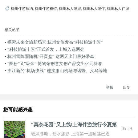
杭州伴游预约
,
杭州伴游模特
,
杭州私人陪游
,
杭州私人陪伴
,
杭州私人伴游
相关帖子
•
探索未来文旅新场景 杭州文旅发布“科技旅游十景”
•
“科技旅游十景”正式首发，上城入选两处
•
杭州雷阵雨随机“开盲盒” 这两天出门最好带伞
•
“圈粉”又“吸金” 博物馆创意文创产品交出亿元答卷
•
浙江新的“机场快线” 连接萧山机场与诸暨、义乌等地
举报
回复
您可能感兴趣
"莫奈花园"又上线!上海伴游旅行今夏第
05-29
一波
暖风拂塘，碧水漾影 上海第一波睡莲已逐