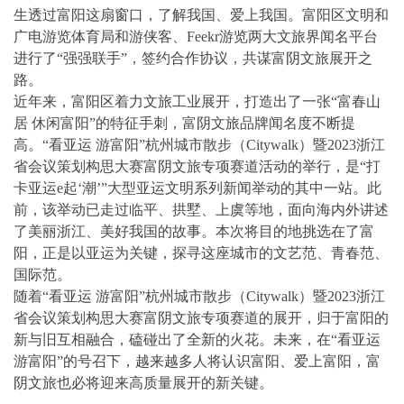
生透过富阳这扇窗口，了解我国、爱上我国。富阳区文明和
广电游览体育局和游侠客、Feekr游览两大文旅界闻名平台
进行了“强强联手”，签约合作协议，共谋富阴文旅展开之
路。
近年来，富阳区着力文旅工业展开，打造出了一张“富春山
居 休闲富阳”的特征手刺，富阴文旅品牌闻名度不断提
高。“看亚运 游富阳”杭州城市散步（Citywalk）暨2023浙江
省会议策划构思大赛富阴文旅专项赛道活动的举行，是“打
卡亚运e起‘潮’”大型亚运文明系列新闻举动的其中一站。此
前，该举动已走过临平、拱墅、上虞等地，面向海内外讲述
了美丽浙江、美好我国的故事。本次将目的地挑选在了富
阳，正是以亚运为关键，探寻这座城市的文艺范、青春范、
国际范。
随着“看亚运 游富阳”杭州城市散步（Citywalk）暨2023浙江
省会议策划构思大赛富阴文旅专项赛道的展开，归于富阳的
新与旧互相融合，磕碰出了全新的火花。未来，在“看亚运
游富阳”的号召下，越来越多人将认识富阳、爱上富阳，富
阴文旅也必将迎来高质量展开的新关键。