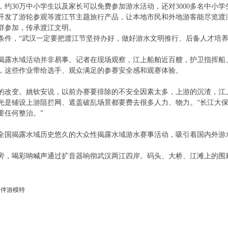
约30万中小学生以及家长可以免费参加游水活动，还对3000多名中小学
开发了游轮参观等渡江节主题旅行产品，让本地市民和外地游客能尽览渡
群参加，传承渡江文明。
条件，“武汉一定要把渡江节坚持办好，做好游水文明推行、后备人才培
的揭露水域活动并非易事。记者在现场观察，江上船舶近百艘，护卫指挥船
，这些作业带给选手、观众满足的参赛安全感和观赛体验。
的改变。姚钦安说，以前办赛要排除的不安全因素太多，上游的沉渣，江
光是铺设上游阻拦网、遮盖破乱场景都要费去很多人力、物力。“长江大
要任何整治。”
全国揭露水域历史悠久的大众性揭露水域游水赛事活动，吸引着国内外游
门旁，喝彩呐喊声通过扩音器响彻武汉两江四岸。码头、大桥、江滩上的围
。
明伴游模特