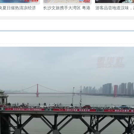
炎夏日催热清凉经济
长沙文旅携手大湾区 粤港
游客品尝地道汉味，
网