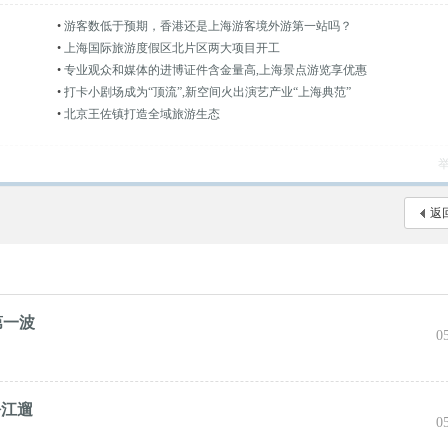
•
游客数低于预期，香港还是上海游客境外游第一站吗？
•
上海国际旅游度假区北片区两大项目开工
•
专业观众和媒体的进博证件含金量高,上海景点游览享优惠
•
打卡小剧场成为“顶流”,新空间火出演艺产业“上海典范”
•
北京王佐镇打造全域旅游生态
返
第一波
0
松江遛
0