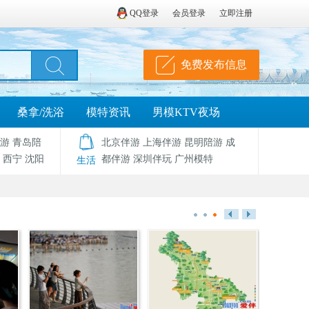
QQ登录
会员登录
立即注册
免费发布信息
桑拿/洗浴
模特资讯
男模KTV夜场
游
青岛陪
北京伴游
上海伴游
昆明陪游
成
西宁
沈阳
都伴游
深圳伴玩
广州模特
生活