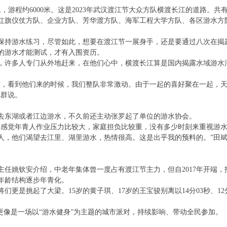
游程约6000米。这是2023年武汉渡江节大众方队横渡长江的道路。共
离为红旗仪仗方队、企业方队、芳华渡方队、海军工程大学方队、各区游水方
保持游水练习，尽管如此，想要在渡江节一展身手，还是要通过八次在揭
的游水才能测试，才有入围资历。
，许多人专门从外地赶来，在他们心中，横渡长江算是国内揭露水域游水
友，看到他们来的时候，我们整队非常激动。由于一起的喜好聚在一起，
斌群说。
要去东湖或者江边游水，不久前还主动张罗起了单位的游水协会。
。感觉年青人作业压力比较大，家庭担负比较重，没有多少时刻来重视游
人，他们渴望去江里、湖里游水，热情很高。这是出乎我的预料的。”田
任姚钦安介绍，中老年集体曾一度占有渡江节主力，但自2017年开端，
年龄结构逐步年青化。
更是挑起了大梁。15岁的黄子琪、17岁的王宝骏别离以14分03秒、12
更像是一场以“游水健身”为主题的城市派对，持续影响、带动全民参加。