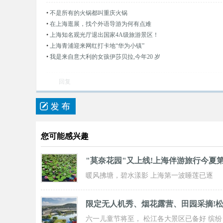
•
不是所有的火锅都叫重庆火锅
•
在上海逛展，找个外语导游为何有点难
•
上海知名观光厅退出国家4A级旅游景区！
•
上海青浦迎来网红打卡地“华为小镇”
•
我是来自意大利的女孩伊莎贝拉,今年20 岁
回复
您可能感兴趣
"莫奈花园"又上线!上海伴游旅行今夏
暖风拂塘，碧水漾影 上海第一波睡莲已逐
步“复苏” 粉白嫣红的花朵浮于水面 趁花期正
限定无人机秀、烟花露营、田园采摘!
六一儿童节将至， 松江各大景区已备好 缤纷