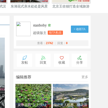
武汉
东湖花式亲水处处是风景
北京王佐镇打造全域旅游
生
stanboby
密
+ 收听TA
给TA私信
超级版主
查看：
23762
|
回复：
0
发帖
回复
收藏
分享
编辑推荐
更多
"莫奈花园"又上线!上
限定无人机秀、烟花露