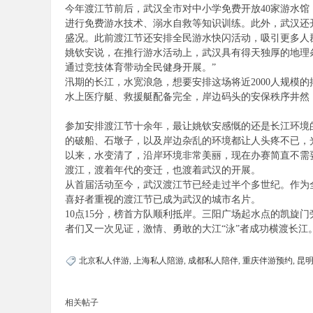
今年渡江节前后，武汉全市对中小学免费开放40家游水馆，
进行免费游水技术、溺水自救等知识训练。此外，武汉还
盛况。此前渡江节还安排全民游水快闪活动，吸引更多人
姚钦安说，在推行游水活动上，武汉具有得天独厚的地理
通过竞技体育带动全民健身开展。”
汛期的长江，水宽浪急，想要安排这场将近2000人规模
水上医疗艇、救援艇配备完全，岸边码头的安保秩序井然
参加安排渡江节十余年，最让姚钦安感慨的还是长江环境
的破船、石墩子，以及岸边杂乱的环境都让人头疼不已，
以来，水变清了，沿岸环境非常美丽，现在办赛简直不需
渡江，渡着年代的变迁，也渡着武汉的开展。
从首届活动至今，武汉渡江节已经走过半个多世纪。作为
喜好者重视的渡江节已成为武汉的城市名片。
10点15分，榜首方队顺利抵岸。三阳广场起水点的凯旋
者们又一次见证，激情、勇敢的大江“泳”者成功横渡长江
北京私人伴游
,
上海私人陪游
,
成都私人陪伴
,
重庆伴游预约
,
昆
相关帖子