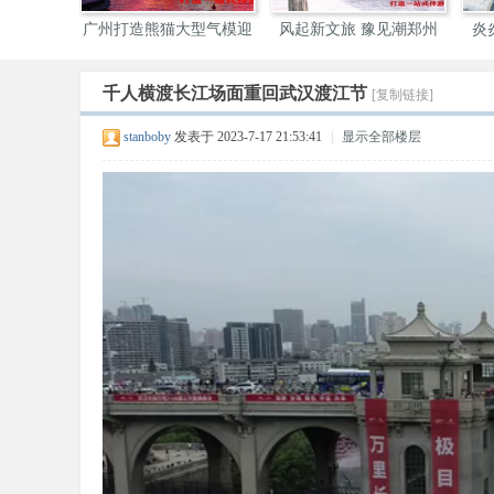
游市场 “
广州打造熊猫大型气模迎
风起新文旅 豫见潮郑州
炎
接
千人横渡长江场面重回武汉渡江节
[复制链接]
伴
stanboby
发表于 2023-7-17 21:53:41
|
显示全部楼层
游