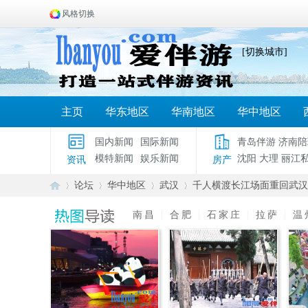
风格切换
[切换城市]
主页
华东地区
华南地区
华中地区
国内新闻
国际新闻
青岛伴游
济南陪
模特新闻
娱乐新闻
沈阳
大理
丽江
资讯
房产
论坛
华中地区
武汉
千人横渡长江场面重回武汉
南昌
|
合肥
|
石家庄
|
拉萨
|
温
爱
»
›
›
›