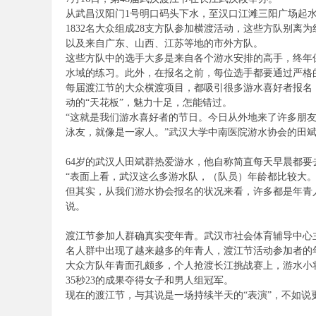
从武昌汉阳门1号明口码头下水，至汉口江滩三阳广场起水，
1832名大众组成28支方队参加横渡活动，这些方队别
以及来自广东、山西、江苏等地的市外方队。
这些方队中的选手大多是来自各个游水安排的高手，终年
水域的练习。此外，在报名之前，每位选手都要通过严格
每届渡江节的大众横渡项目，都吸引很多游水喜好者报名
动的“天花板”，魅力十足，怎能错过。
“这就是我们游水喜好者的节日。今日从外地来了许多朋
泳友，就像是一家人。”武汉大学中南医院游水协会的田
64岁的武汉人田斌群热爱游水，他自称简直每天早晨都
“表面上看，武汉这么多游水队，（队员）年龄都比较大
但其实，从我们游水协会报名的状况来看，许多都是年青
说。
渡江节参加人群确真实变年青。武汉市社会体育辅导中心主
名人群中出现了越来越多的年青人，渡江节活动参加者的
大众方队年青面孔颇多，个人抢渡长江挑战赛上，游水小将们
35秒23的成果夺得女子和男人组冠军。
现在的渡江节，与其说是一场持续半天的“表演”，不如说