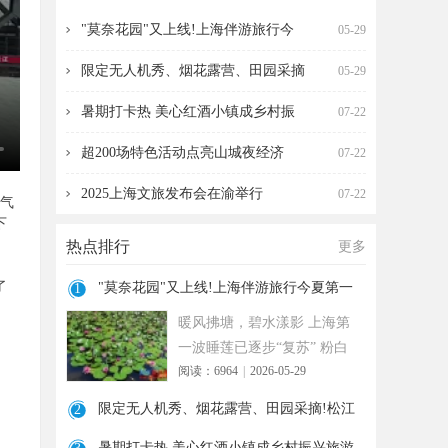
海伴游旅行今夏第一波
营、田园采摘!松江遛
"莫奈花园"又上线!上海伴游旅行今
05-29
限定无人机秀、烟花露营、田园采摘
05-29
暑期打卡热 美心红酒小镇成乡村振
07-22
超200场特色活动点亮山城夜经济
07-22
2025上海文旅发布会在渝举行
07-22
赳气
下
热点排行
更多
了
"莫奈花园"又上线!上海伴游旅行今夏第一
1
波
暖风拂塘，碧水漾影 上海第
一波睡莲已逐步“复苏” 粉白
阅读：6964
|
2026-05-29
嫣红的花朵浮于水面 趁花期
正
限定无人机秀、烟花露营、田园采摘!松江
2
遛
暑期打卡热 美心红酒小镇成乡村振兴旅游