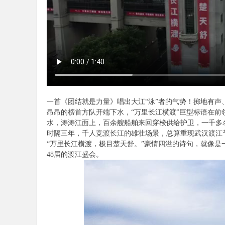
陪
一首《团结就是力量》唱出大江“泳”者的气势！掷地有声
昂昂的榜首方队开端下水，“万里长江横渡”巨型标语在前
水，涛涛江面上，百余艘船舶来回穿梭供给护卫，一千多名
游
时隔三年，千人竞渡长江的雄壮场景，总算重现武汉渡江
“万里长江横渡，极目楚天舒。”豪情四溢的诗句，就像
48届的渡江盛会。