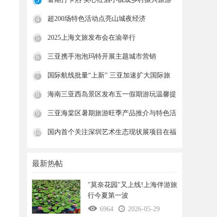
3
新
超200场特色活动点亮山城夜经济
4
2025上海文旅发布会在渝举行
5
三亚携手泡泡玛特开展主题城市营销
6
国际航线批量“上新” 三亚加速扩大国际旅
7
海南三亚西岛景区发布五一假期游玩温馨提
8
示
三亚海棠区暑期旅游旺季产品推介与特色活
9
动
国内首个关注深圳艺术生态现状展项目在福
10
田
最新热帖
"莫奈花园"又上线!上海伴游旅
行今夏第一波
6964
2026-05-29