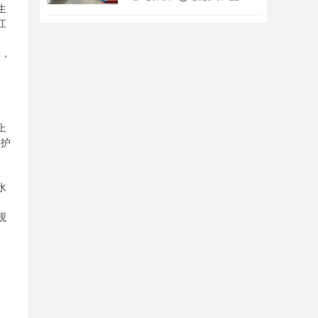
生
江
养，
、
上
保护
水
观