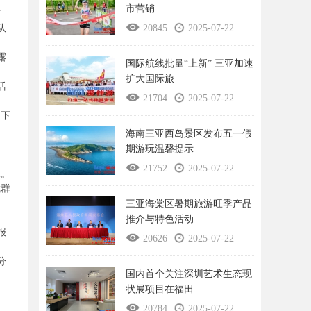
市营销
有
队
20845
2025-07-22
露
国际航线批量“上新” 三亚加速
扩大国际旅
活
21704
2025-07-22
天下
海南三亚西岛景区发布五一假
期游玩温馨提示
21752
2025-07-22
水。
斌群
三亚海棠区暑期旅游旺季产品
推介与特色活动
报
20626
2025-07-22
分
国内首个关注深圳艺术生态现
状展项目在福田
20784
2025-07-22