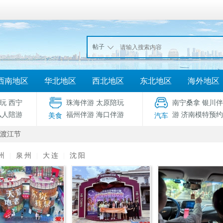
帖子
西南地区
华北地区
西北地区
东北地区
海外地区
玩
西宁
珠海伴游
太原陪玩
南宁桑拿
银川伴
私人陪游
福州伴游
海口伴游
游
济南模特预约
美食
汽车
渡江节
州
|
泉州
|
大连
|
沈阳