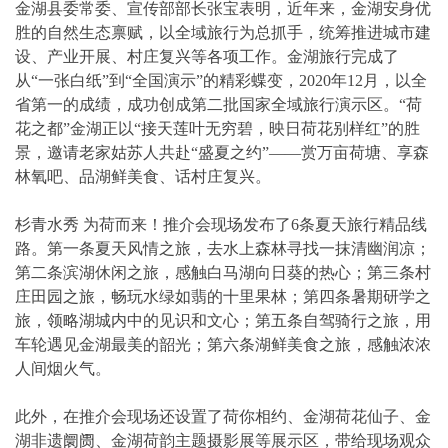
金湖县委常委、宣传部部长张宝表明，近年来，金湖安身优
胜的自然生态禀赋，以全域旅行为总抓手，统筹推进城市建
设、产业开展、村庄复兴等各项工作。金湖旅行完成了
从“一张白纸”到“全国演示”的精彩蝶变，2020年12月，以全
省第一的成绩，成功创成第二批国家全域旅行演示区。“荷
花之都”金湖正以“接天莲叶无穷碧，映日荷花别样红”的胜
景，邀请老家姑苏人共赴“盛夏之约”——赏万亩荷塘、享森
林氧吧、品湖鲜美食、话村庄复兴。
杉青水秀 为荷而来！推介会现场发布了6条夏天旅行精品线
路。第一条夏天风情之旅，去水上森林寻找一抹清幽润凉；
第二条滨湖休闲之旅，感触白马湖向日葵的热心；第三条村
庄田园之旅，畅玩水绿如翡的十里果林；第四条暑期研学之
旅，领略湖城内中的见识和文心；第五条自驾骑行之旅，用
车轮遇见金湖最美的韶光；第六条湖鲜美食之旅，感触浓浓
人间烟火气。
此外，在推介会现场还设置了荷你相约、金湖荷花仙子、金
湖非遗阛阓、金湖荷韵主题摄影展等展示区，带给现场观众