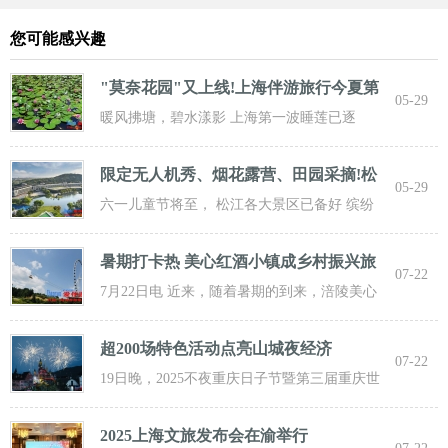
您可能感兴趣
"莫奈花园"又上线!上海伴游旅行今夏第
05-29
一波
暖风拂塘，碧水漾影 上海第一波睡莲已逐
步“复苏” 粉白嫣红的花朵浮于水面 趁花期正
限定无人机秀、烟花露营、田园采摘!松
05-29
江遛
六一儿童节将至， 松江各大景区已备好 缤纷
活动与超值福利， 从主题乐土到田园乡野，
暑期打卡热 美心红酒小镇成乡村振兴旅
07-22
游新
7月22日电 近来，随着暑期的到来，涪陵美心
红酒小镇迎来了大批游客前来打卡，
超200场特色活动点亮山城夜经济
07-22
19日晚，2025不夜重庆日子节暨第三届重庆世
界啤酒文化节发动活动在重庆市九龙坡
2025上海文旅发布会在渝举行