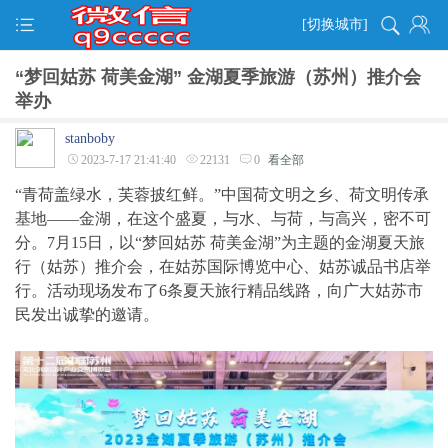
[切换城市]
“梦回姑苏 荷美金湖” 金湖夏季旅游（苏州）推介会
举办
stanboby
2023-7-17 21:41:40
22131
0
看全部
“青荷盖绿水，芙蓉披红鲜。”中国荷文明之乡、荷文明传承
基地——金湖，在这个盛夏，与水、与荷，与高兴，密不可
分。7月15日，以“梦回姑苏 荷美金湖”为主题的金湖夏天旅
行（姑苏）推介会，在姑苏国际博览中心、姑苏诚品书店举
行。活动现场发布了6条夏天旅行精品线路，向广大姑苏市
民发出诚挚的邀请。