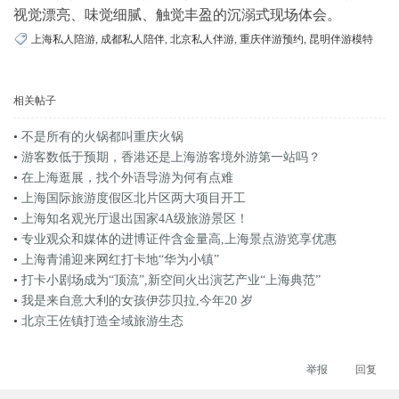
视觉漂亮、味觉细腻、触觉丰盈的沉溺式现场体会。
上海私人陪游
,
成都私人陪伴
,
北京私人伴游
,
重庆伴游预约
,
昆明伴游模特
相关帖子
•
不是所有的火锅都叫重庆火锅
•
游客数低于预期，香港还是上海游客境外游第一站吗？
•
在上海逛展，找个外语导游为何有点难
•
上海国际旅游度假区北片区两大项目开工
•
上海知名观光厅退出国家4A级旅游景区！
•
专业观众和媒体的进博证件含金量高,上海景点游览享优惠
•
上海青浦迎来网红打卡地“华为小镇”
•
打卡小剧场成为“顶流”,新空间火出演艺产业“上海典范”
•
我是来自意大利的女孩伊莎贝拉,今年20 岁
•
北京王佐镇打造全域旅游生态
举报
回复