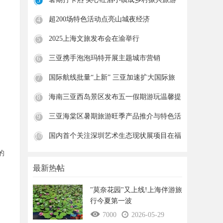
3
新
超200场特色活动点亮山城夜经济
4
2025上海文旅发布会在渝举行
5
三亚携手泡泡玛特开展主题城市营销
6
国际航线批量“上新” 三亚加速扩大国际旅
7
海南三亚西岛景区发布五一假期游玩温馨提
8
示
三亚海棠区暑期旅游旺季产品推介与特色活
9
动
国内首个关注深圳艺术生态现状展项目在福
10
田
的
最新热帖
"莫奈花园"又上线!上海伴游旅
行今夏第一波
7000
2026-05-29