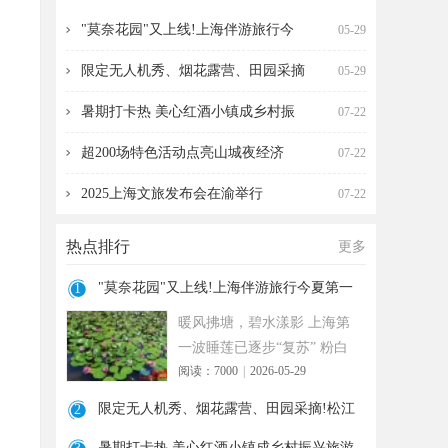
海伴游旅行今夏第一波
营、田园采摘!松江遛
"莫奈花园"又上线!上海伴游旅行今
05-29
限定无人机秀、烟花露营、田园采摘
05-29
暑期打卡热 美心红酒小镇成乡村振
07-22
超200场特色活动点亮山城夜经济
07-22
2025上海文旅发布会在渝举行
07-22
热点排行
更多
"莫奈花园"又上线!上海伴游旅行今夏第一
1
波
暖风拂塘，碧水漾影 上海第
一波睡莲已逐步“复苏” 粉白
阅读：7000
|
2026-05-29
嫣红的花朵浮于水面 趁花期
正
限定无人机秀、烟花露营、田园采摘!松江
2
遛
暑期打卡热 美心红酒小镇成乡村振兴旅游