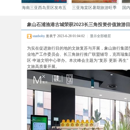
游市场 “
广州打造熊猫大型气模迎
风起新文旅 豫见潮郑州
炎
接
象山石浦渔港古城荣获2023长三角投资价值旅游
伴
stanboby
发表于 2023-6-28 01:04:02
|
显示全部楼层
为实在促进旅行目的地的文旅复苏与开展，象山旅行集团
业地产工作委员会、长三角旅行推广联盟辅导，克而瑞集团
区·申迪文明中心举办。本次峰会主题为“复苏·更新·再
文旅高质量开展。
游