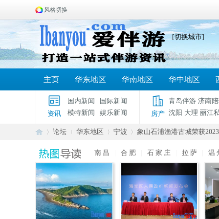
风格切换
[切换城市]
主页
华东地区
华南地区
华中地区
国内新闻
国际新闻
青岛伴游
济南陪
模特新闻
娱乐新闻
沈阳
大理
丽江
资讯
房产
论坛
华东地区
宁波
象山石浦渔港古城荣获2023
南昌
|
合肥
|
石家庄
|
拉萨
|
温
爱
»
›
›
›