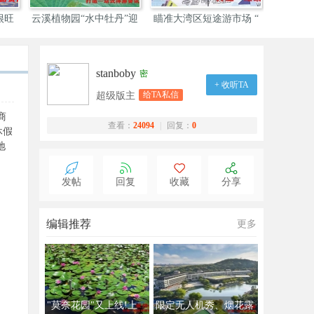
武汉
东湖花式亲水处处是风景
北京王佐镇打造全域旅游
生
stanboby
密
+ 收听TA
给TA私信
超级版主
商
查看：
24094
|
回复：
0
休假
地
发帖
回复
收藏
分享
编辑推荐
更多
"莫奈花园"又上线!上
限定无人机秀、烟花露