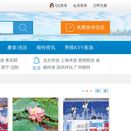
QQ登录
会员登录
立即注册
免费发布信息
桑拿/洗浴
模特资讯
男模KTV夜场
游
青岛陪
北京伴游
上海伴游
昆明陪游
成
西宁
沈阳
都伴游
深圳伴玩
广州模特
生活