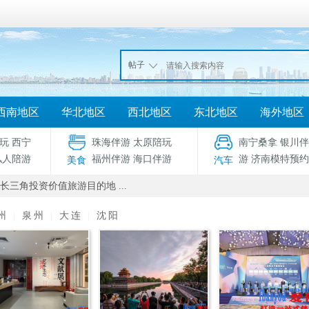
帖子
西南地区
华北地区
西北地区
东北地区
海外地区
玩
西宁
珠海伴游
太原陪玩
南宁桑拿
银川伴
私人陪游
福州伴游
海口伴游
游
济南模特预约
美食
汽车
长三角投资价值旅游目的地 ...
州
|
泉州
|
大连
|
沈阳