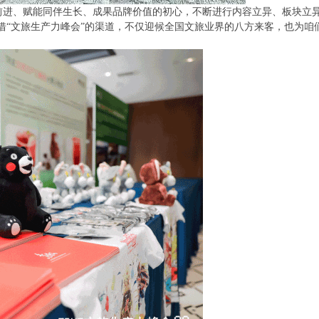
业前进、赋能同伴生长、成果品牌价值的初心，不断进行内容立异、板块立
借“文旅生产力峰会”的渠道，不仅迎候全国文旅业界的八方来客，也为咱