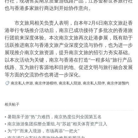
行社，现场售卖南京质量游线路产品，江苏金桥世界旅行社
也与香港多家旅行商达到开始协作意向。
市文旅局相关负责人表明，自本年2月6日南京文旅赴香
港举行专场推介活动后，南京已成功接待了多批次的香港旅
行团前来深度体验。本次南京文旅再次赴港参展，既有助于
活跃推进南京与香港文旅产业深度交流与协作，也为进一步
展现推介南京文旅资源，提升南京文旅的招引力夯实基础。
以本次活动为关键，南京与香港在打造“一程多站”旅行产品
线路、互为旅行客源地和目的地、促进文明与旅行融合发展
等方面的交流协作也将进一步深化。
南京私人伴游
,
南京伴游模特
,
南京私人陪游
,
南京私人陪伴
,
南京伴游预约
相关帖子
•
暑期亲子游“热”力难挡，南京热度位列全国第五名
•
南京旅游集团拟整合重组,与“苏超”相关体育资产注入
•
为“宁”而来入境游，市场再添“一把火”