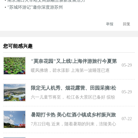
•
南京浦口火车站文商旅融合焕新发展活力
•
“苏城环游记”邀你深度游苏州
举报
回复
您可能感兴趣
"莫奈花园"又上线!上海伴游旅行今夏第
05-29
一波
暖风拂塘，碧水漾影 上海第一波睡莲已逐
步“复苏” 粉白嫣红的花朵浮于水面 趁花期正
限定无人机秀、烟花露营、田园采摘!松
05-29
江遛
六一儿童节将至， 松江各大景区已备好 缤纷
活动与超值福利， 从主题乐土到田园乡野，
暑期打卡热 美心红酒小镇成乡村振兴旅
07-22
游新
7月22日电 近来，随着暑期的到来，涪陵美心
红酒小镇迎来了大批游客前来打卡，