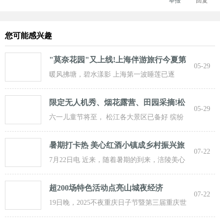
举报
回复
您可能感兴趣
"莫奈花园"又上线!上海伴游旅行今夏第
05-29
一波
暖风拂塘，碧水漾影 上海第一波睡莲已逐
步“复苏” 粉白嫣红的花朵浮于水面 趁花期正
限定无人机秀、烟花露营、田园采摘!松
05-29
江遛
六一儿童节将至， 松江各大景区已备好 缤纷
活动与超值福利， 从主题乐土到田园乡野，
暑期打卡热 美心红酒小镇成乡村振兴旅
07-22
游新
7月22日电 近来，随着暑期的到来，涪陵美心
红酒小镇迎来了大批游客前来打卡，
超200场特色活动点亮山城夜经济
07-22
19日晚，2025不夜重庆日子节暨第三届重庆世
界啤酒文化节发动活动在重庆市九龙坡