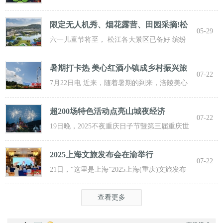
步“复苏” 粉白嫣红的花朵浮于水面 趁花期正
限定无人机秀、烟花露营、田园采摘!松
05-29
江遛
六一儿童节将至， 松江各大景区已备好 缤纷
活动与超值福利， 从主题乐土到田园乡野，
暑期打卡热 美心红酒小镇成乡村振兴旅
07-22
游新
7月22日电 近来，随着暑期的到来，涪陵美心
红酒小镇迎来了大批游客前来打卡，
超200场特色活动点亮山城夜经济
07-22
19日晚，2025不夜重庆日子节暨第三届重庆世
界啤酒文化节发动活动在重庆市九龙坡
2025上海文旅发布会在渝举行
07-22
21日，“这里是上海”2025上海(重庆)文旅发布
会在渝举行，全方位展示上海文旅
查看更多