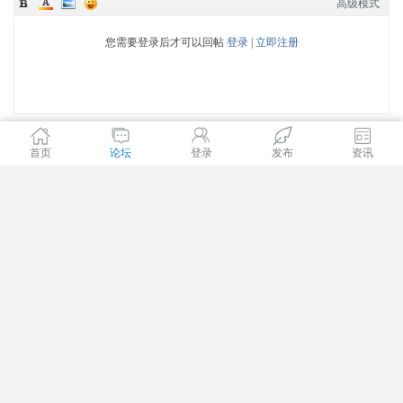
高级模式
您需要登录后才可以回帖
登录
|
立即注册
发表回复
发新帖
返回列表
首页
论坛
登录
发布
资讯
爱伴游
联系电话:400-888-888 地址:昆山开发区伟业路18号2110室
邮箱:service@ibanyou.com ICP备案号: (
苏ICP备17053156号-1
)
Copyright © 2014-2018
Comsenz Inc.
All Rights Reserved.
Powered by
discuz
X3.4