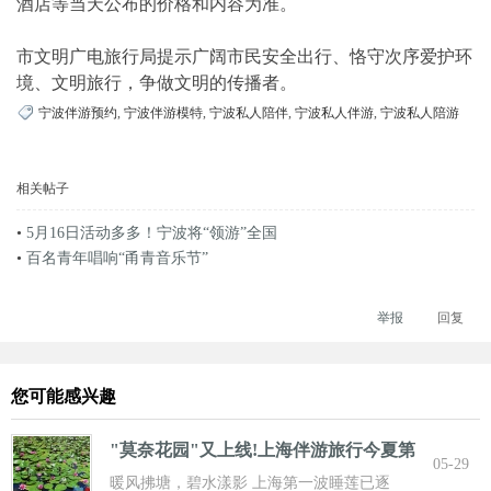
酒店等当天公布的价格和内容为准。
市文明广电旅行局提示广阔市民安全出行、恪守次序爱护环
境、文明旅行，争做文明的传播者。
宁波伴游预约
,
宁波伴游模特
,
宁波私人陪伴
,
宁波私人伴游
,
宁波私人陪游
相关帖子
•
5月16日活动多多！宁波将“领游”全国
•
百名青年唱响“甬青音乐节”
举报
回复
您可能感兴趣
"莫奈花园"又上线!上海伴游旅行今夏第
05-29
一波
暖风拂塘，碧水漾影 上海第一波睡莲已逐