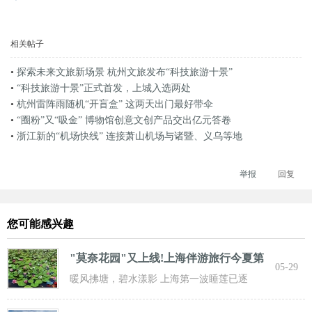
相关帖子
•
探索未来文旅新场景 杭州文旅发布“科技旅游十景”
•
“科技旅游十景”正式首发，上城入选两处
•
杭州雷阵雨随机“开盲盒” 这两天出门最好带伞
•
“圈粉”又“吸金” 博物馆创意文创产品交出亿元答卷
•
浙江新的“机场快线” 连接萧山机场与诸暨、义乌等地
举报
回复
您可能感兴趣
"莫奈花园"又上线!上海伴游旅行今夏第
05-29
一波
暖风拂塘，碧水漾影 上海第一波睡莲已逐
步“复苏” 粉白嫣红的花朵浮于水面 趁花期正