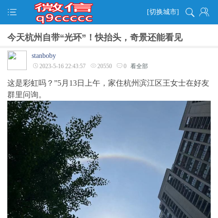
[切换城市]
今天杭州自带“光环”！快抬头，奇景还能看见
stanboby
2023-5-16 22:43:57
20550
0
看全部
这是彩虹吗？”5月13日上午，家住杭州滨江区王女士在好友
群里问询。