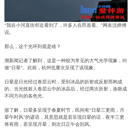
“我在小河直街邻近看到了，许多人在昂首看。”网友沈师傅
说。
那么，这个光环到底是啥？
潮新闻记者了解到，这是一种较为常见的大气光学现象，叫
做“日晕”。此前，杭州也屡次呈现了该现象。
日晕是日光经过卷层云时，受到冰晶的折射或反射而构成
的。当光线射入卷层云中的冰晶后，经过两次折射，涣散成
不同方向的各色光。
据了解，日晕多呈现于春夏时节，民间有“日晕三更雨，月
晕午时风”的谚语，其意思就是若呈现日晕的话，夜半三更
将有雨，若呈现月晕，则次日正午会刮风。