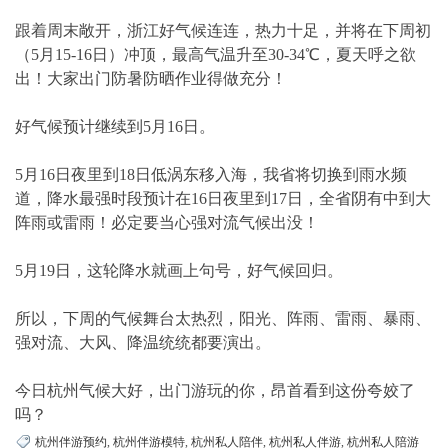
跟着周末敞开，浙江好气候连连，热力十足，并将在下周初
（5月15-16日）冲顶，最高气温升至30-34℃，夏天呼之欲
出！大家出门防暑防晒作业得做充分！
好气候预计继续到5月16日。
5月16日夜里到18日低涡东移入海，我省将切换到雨水频
道，降水最强时段预计在16日夜里到17日，全省阴有中到大
阵雨或雷雨！必定要当心强对流气候出没！
5月19日，这轮降水就画上句号，好气候回归。
所以，下周的气候舞台太热烈，阳光、阵雨、雷雨、暴雨、
强对流、大风、降温统统都要演出。
今日杭州气候大好，出门游玩的你，昂首看到这份夸姣了
吗？
杭州伴游预约
,
杭州伴游模特
,
杭州私人陪伴
,
杭州私人伴游
,
杭州私人陪游