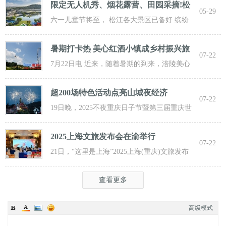
限定无人机秀、烟花露营、田园采摘!松
05-29
江遛
六一儿童节将至， 松江各大景区已备好 缤纷
活动与超值福利， 从主题乐土到田园乡野，
暑期打卡热 美心红酒小镇成乡村振兴旅
07-22
游新
7月22日电 近来，随着暑期的到来，涪陵美心
红酒小镇迎来了大批游客前来打卡，
超200场特色活动点亮山城夜经济
07-22
19日晚，2025不夜重庆日子节暨第三届重庆世
界啤酒文化节发动活动在重庆市九龙坡
2025上海文旅发布会在渝举行
07-22
21日，“这里是上海”2025上海(重庆)文旅发布
会在渝举行，全方位展示上海文旅
查看更多
高级模式