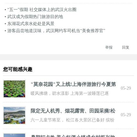
•
“五一”假期 社交媒体上的武汉火出圈
•
武汉成为假期热门旅游目的地
•
东湖花式亲水处处是风景
•
游客品尝地道汉味，武汉网约车司机当“美食推荐官”
举报
回复
您可能感兴趣
"莫奈花园"又上线!上海伴游旅行今夏第
05-29
一波
暖风拂塘，碧水漾影 上海第一波睡莲已逐
步“复苏” 粉白嫣红的花朵浮于水面 趁花期正
限定无人机秀、烟花露营、田园采摘!松
05-29
江遛
六一儿童节将至， 松江各大景区已备好 缤纷
活动与超值福利， 从主题乐土到田园乡野，