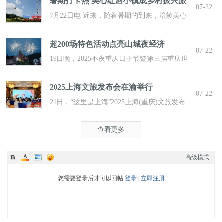
暑期打卡热 美心红酒小镇成乡村振兴旅
07-22
游新
7月22日电 近来，随着暑期的到来，涪陵美心
红酒小镇迎来了大批游客前来打卡，
超200场特色活动点亮山城夜经济
07-22
19日晚，2025不夜重庆日子节暨第三届重庆世
界啤酒文化节发动活动在重庆市九龙坡
2025上海文旅发布会在渝举行
07-22
21日，“这里是上海”2025上海(重庆)文旅发布
会在渝举行，全方位展示上海文旅
查看更多
高级模式
您需要登录后才可以回帖
登录
|
立即注册