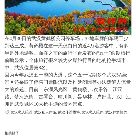
在4月30日的武汉黄鹤楼公园停车场，外地车牌的车辆至少
到达三成。黄鹤楼在这一天仅白日的近4万名游客中，有多
半是外地游客。而在之前的旅行平台发布的“五一”假期旅行
前瞻显示，全体旅行报名较为火爆旅行目的地的抢手城市
中，武汉位居第8名。
因为今年武汉五一游的火爆，这个五一假期多个武汉5A级
景区还采取了停售门票限流以及推延闭园等办法缓解人流量
大的难题。目前，东湖风光区、黄鹤楼、.欢乐谷、江汉
路、楚河汉街、古琴台、晴川阁、昙华林、户部巷、汉口江
滩是武汉城区10大抢手游的景区景点。
武汉私人陪游
,
武汉私人伴游
,
武汉伴游模特
,
武汉私人陪伴
,
武汉伴游预约
相关帖子