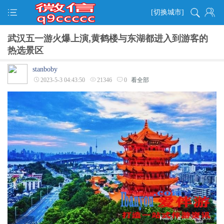
[切换城市]
武汉五一游火爆上演,黄鹤楼与东湖都进入到游客的
热选景区
stanboby
2023-5-3 04:43:50
21346
0
看全部