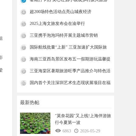
3
新
超200场特色活动点亮山城夜经济
4
2025上海文旅发布会在渝举行
5
三亚携手泡泡玛特开展主题城市营销
6
组
国际航线批量“上新” 三亚加速扩大国际旅
7
影
海南三亚西岛景区发布五一假期游玩温馨提
8
示
梁
三亚海棠区暑期旅游旺季产品推介与特色活
9
动
国内首个关注深圳艺术生态现状展项目在福
10
田
最新热帖
"莫奈花园"又上线!上海伴游旅
行今夏第一波
6863
2026-05-29