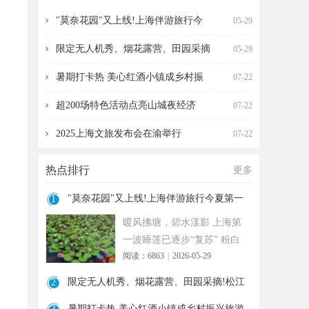
海伴游旅行今夏第一波
营、田园采摘!松江遛
"莫奈花园"又上线!上海伴游旅行今
05-29
限定无人机秀、烟花露营、田园采摘
05-29
暑期打卡热 美心红酒小镇成乡村振
07-22
超200场特色活动点亮山城夜经济
07-22
2025上海文旅发布会在渝举行
07-22
热点排行
更多
"莫奈花园"又上线!上海伴游旅行今夏第一
1
波
暖风拂塘，碧水漾影 上海第
一波睡莲已逐步“复苏” 粉白
阅读：6863
|
2026-05-29
嫣红的花朵浮于水面 趁花期
正
限定无人机秀、烟花露营、田园采摘!松江
2
遛
暑期打卡热 美心红酒小镇成乡村振兴旅游