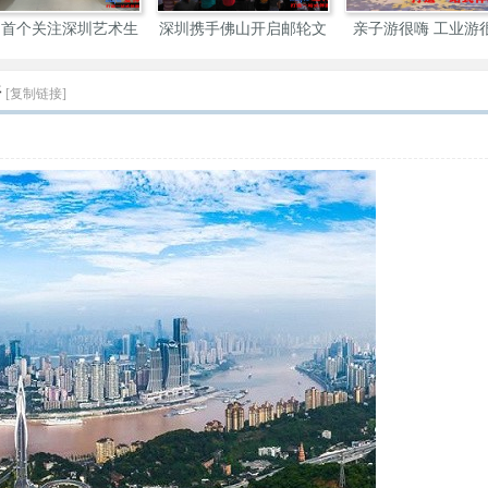
内首个关注深圳艺术生
深圳携手佛山开启邮轮文
亲子游很嗨 工业游
态
旅
深
好
[复制链接]