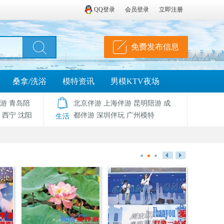
QQ登录
会员登录
立即注册
免费发布信息
桑拿/洗浴
模特资讯
男模KTV夜场
游
青岛陪
北京伴游
上海伴游
昆明陪游
成
西宁
沈阳
都伴游
深圳伴玩
广州模特
生活