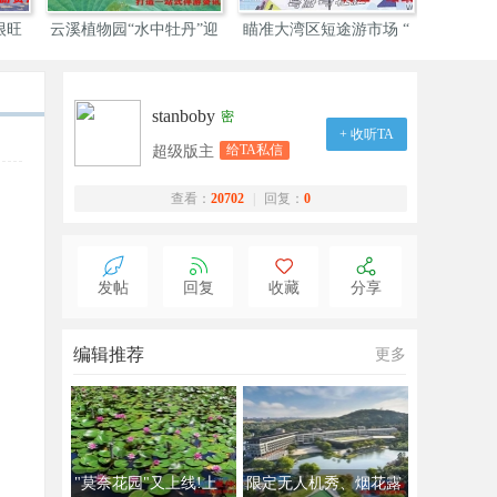
很旺
云溪植物园“水中牡丹”迎
瞄准大湾区短途游市场 “
广州打造
stanboby
密
+ 收听TA
给TA私信
超级版主
查看：
20702
|
回复：
0
发帖
回复
收藏
分享
编辑推荐
更多
"莫奈花园"又上线!上
限定无人机秀、烟花露