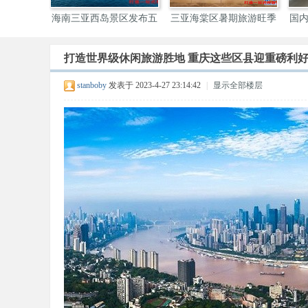
上新” 三
海南三亚西岛景区发布五
三亚海棠区暑期旅游旺季
国
一
产
打造世界级休闲旅游胜地 重庆这些区县迎重磅利
伴
stanboby
发表于 2023-4-27 23:14:42
|
显示全部楼层
游