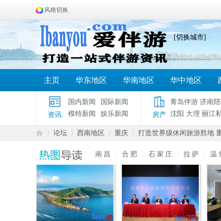
风格切换
[切换城市]
主页
华东地区
华南地区
华中地区
国内新闻
国际新闻
青岛伴游
济南陪
模特新闻
娱乐新闻
沈阳
大理
丽江
资讯
房产
论坛
西南地区
重庆
打造世界级休闲旅游胜地 重
南昌
|
合肥
|
石家庄
|
拉萨
|
温
爱
»
›
›
›