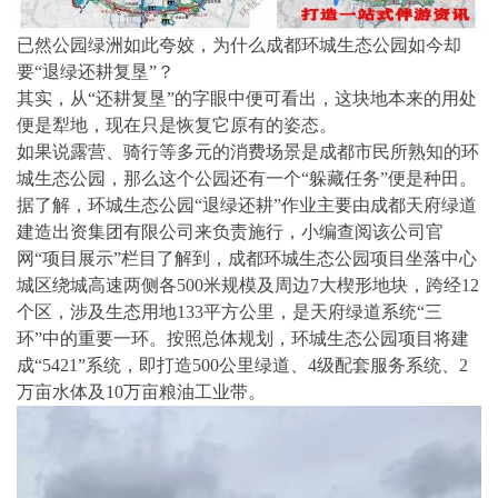
已然公园绿洲如此夸姣，为什么成都环城生态公园如今却
要“退绿还耕复垦”？
其实，从“还耕复垦”的字眼中便可看出，这块地本来的用处
便是犁地，现在只是恢复它原有的姿态。
如果说露营、骑行等多元的消费场景是成都市民所熟知的环
城生态公园，那么这个公园还有一个“躲藏任务”便是种田。
据了解，环城生态公园“退绿还耕”作业主要由成都天府绿道
建造出资集团有限公司来负责施行，小编查阅该公司官
网“项目展示”栏目了解到，成都环城生态公园项目坐落中心
城区绕城高速两侧各500米规模及周边7大楔形地块，跨经12
个区，涉及生态用地133平方公里，是天府绿道系统“三
环”中的重要一环。按照总体规划，环城生态公园项目将建
成“5421”系统，即打造500公里绿道、4级配套服务系统、2
万亩水体及10万亩粮油工业带。