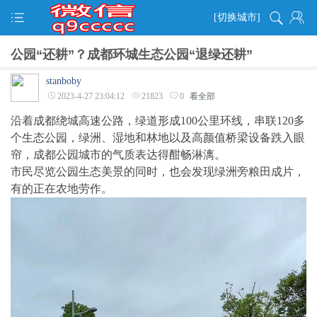
[切换城市]
公园“还耕”？成都环城生态公园“退绿还耕”
stanboby
2023-4-27 23:04:12
21823
0
看全部
沿着成都绕城高速公路，绿道形成100公里环线，串联120多
个生态公园，绿洲、湿地和林地以及高颜值桥梁设备跌入眼
帘，成都公园城市的气质表达得酣畅淋漓。
市民尽览公园生态美景的同时，也会发现绿洲旁粮田成片，
有的正在农地劳作。