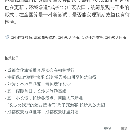
跟着我国城市进入高质量发展阶段，成都“公园城市”的内涵
也在更新，环城绿道“成长”出广袤农田，统筹景观与工业的
形式，在全国算是一种新尝试，是否能实现预期效益也有待
检验。
成都伴游模特
,
成都商务陪游
,
成都私人伴游
,
长沙伴游模特
,
成都私人陪游
相关帖子
•
成都文化旅游推介座谈会在柏林举行
•
幸福保山“邀客”快乐长沙 赏秀美山川享悠然自得
•
刘芳：本地导游五一带你玩转长沙
•
五一假期首日，长沙迎旅游高峰
•
五一小长假，长沙各景点、商圈人气爆棚
•
“长沙比我想的还要接地气”为了宠游客,长沙又放大招……
•
成都夜景地点推荐，成都夜景哪里好看
举报
回复