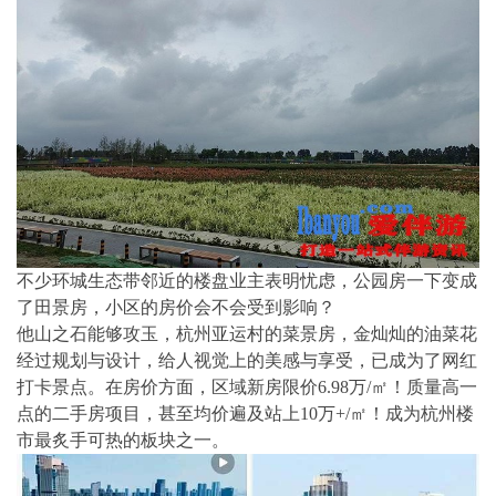
不少环城生态带邻近的楼盘业主表明忧虑，公园房一下变成
了田景房，小区的房价会不会受到影响？
他山之石能够攻玉，杭州亚运村的菜景房，金灿灿的油菜花
经过规划与设计，给人视觉上的美感与享受，已成为了网红
打卡景点。在房价方面，区域新房限价6.98万/㎡！质量高一
点的二手房项目，甚至均价遍及站上10万+/㎡！成为杭州楼
市最炙手可热的板块之一。