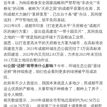
近年来，为响应粮食安全国家战略和严禁犁地“非农化”“非
粮化”的召唤，被称为“天府之国”的成都平原重任在肩，其
间成都大力施行“复耕复垦”，已出台十条“硬”办法，其间便
说到：严守犁地红线，筑牢良田基础。
2022年8月，成都市印发《打造更高水平“天府粮仓”成都片
区的施行方案》，提出提高建造“一带十园百片”，其间首战
之地的“一带”便是指的这环城十万亩粮油工业带。
据悉，以打造更高水平的天府粮仓方案为辅导，在高标准农
田建造方面，2021年成都环城生态公园完结了3万亩高标准
农田建造，2022年内又完结2.83万亩，力求在2023年末完结
10.1万亩土地综合整治作业。
02
公园“还耕”将带来什么影响？
今年，环城生态公园“退绿
还耕”将持续推进，咱们也会看到更多的绿洲被平坦成农
田。
此前有不少人曾提出，我国本来就是人多地少，而成都平原
这么优质的产粮地，大量犁地不种粮食了，都种上了房子，
这令人惋惜。
相关数据显示，2010年成都全市犁地总面积约为42.58万公
顷（638.79万亩），依据第三次全国疆土调查数据，成都犁