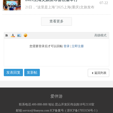
07-22
21日，“这里是上海”2025上海(重庆)文旅发布
会在渝举行，全方位展示上海文旅
查看更多
高级模式
您需要登录后才可以回帖
登录
|
立即注册
发表回复
发新帖
返回列表
爱伴游
联系电话:400-888-888 地址:昆山开发区伟业路18号2110室
邮箱:service@ibanyou.com ICP备案号: (
苏ICP备17053156号-1
)