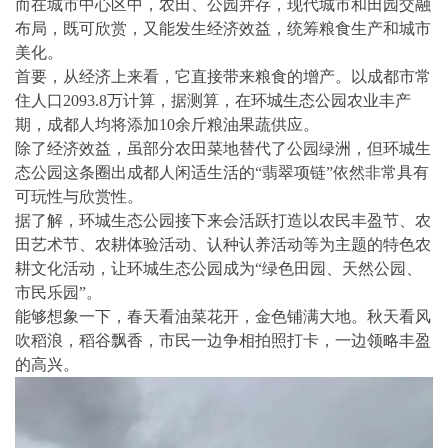
而在城市中心区中，农田、公园并存，现代城市和田园交融
布局，既可欣赏，又能发生经济效益，统筹粮食生产和城市
美化。
首要，从经济上来看，它直接带来粮食的增产。以成都市常
住人口2093.8万计算，据测算，在环城生态公园农业丰产
期，成都人均将添加10余斤粮油果蔬供应。
除了经济效益，虽部分农田菜地替代了公园绿洲，但环城生
态公园这条圈出成都人闲适生活的“翡翠项链”依然非常具有
可玩性与欣赏性。
据了解，环城生态公园接下来会活跃打造以农民丰盈节、农
田艺术节、农耕体验活动、认种认养活动等为主题的特色农
耕文化活动，让环城生态公园成为“绿色田园、天然公园、
市民乐园”。
能够想象一下，春天看油菜花开，金色铺满大地。秋天看风
吹稻浪，稻谷飘香，市民一边争相拍照打卡，一边领略丰盈
的高兴。