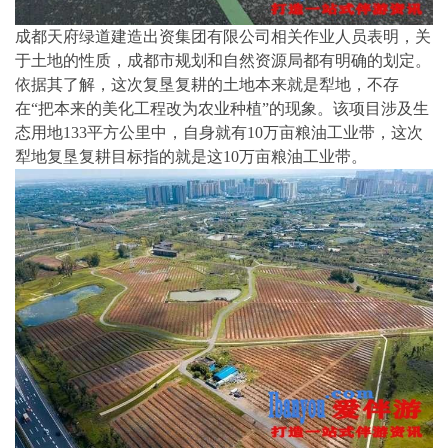
成都天府绿道建造出资集团有限公司相关作业人员表明，关
于土地的性质，成都市规划和自然资源局都有明确的划定。
依据其了解，这次复垦复耕的土地本来就是犁地，不存
在“把本来的美化工程改为农业种植”的现象。该项目涉及生
态用地133平方公里中，自身就有10万亩粮油工业带，这次
犁地复垦复耕目标指的就是这10万亩粮油工业带。