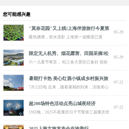
您可能感兴趣
"莫奈花园"又上线!上海伴游旅行今夏第
05-29
一波
暖风拂塘，碧水漾影 上海第一波睡莲已逐
步“复苏” 粉白嫣红的花朵浮于水面 趁花期正
限定无人机秀、烟花露营、田园采摘!松
05-29
江遛
六一儿童节将至， 松江各大景区已备好 缤纷
活动与超值福利， 从主题乐土到田园乡野，
暑期打卡热 美心红酒小镇成乡村振兴旅
07-22
游新
7月22日电 近来，随着暑期的到来，涪陵美心
红酒小镇迎来了大批游客前来打卡，
超200场特色活动点亮山城夜经济
07-22
19日晚，2025不夜重庆日子节暨第三届重庆世
界啤酒文化节发动活动在重庆市九龙坡
2025上海文旅发布会在渝举行