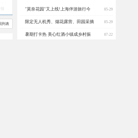
海伴游旅行今夏第一波
营、田园采摘!松江遛
举报
"莫奈花园"又上线!上海伴游旅行今
05-29
限定无人机秀、烟花露营、田园采摘
05-29
回列表
暑期打卡热 美心红酒小镇成乡村振
07-22
超200场特色活动点亮山城夜经济
07-22
2025上海文旅发布会在渝举行
07-22
5-29
热点排行
更多
5-29
"莫奈花园"又上线!上海伴游旅行今夏第一
1
波
暖风拂塘，碧水漾影 上海第
一波睡莲已逐步“复苏” 粉白
阅读：7271
|
2026-05-29
嫣红的花朵浮于水面 趁花期
7-22
正
限定无人机秀、烟花露营、田园采摘!松江
2
遛
暑期打卡热 美心红酒小镇成乡村振兴旅游