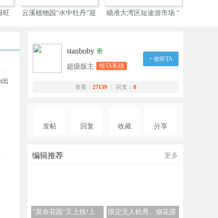
很旺
云溪植物园“水中牡丹”迎
瞄准大湾区短途游市场 “
广州打造
stanboby
密
+ 收听TA
给TA私信
超级版主
h出
查看：
27139
|
回复：
0
发帖
回复
收藏
分享
编辑推荐
更多
"莫奈花园"又上线!上
限定无人机秀、烟花露