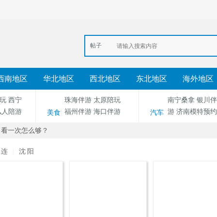
帖子
西南地区
华北地区
西北地区
东北地区
海外地区
玩
西宁
珠海伴游
太原陪玩
南宁桑拿
银川伴
私人陪游
福州伴游
海口伴游
游
济南模特预约
美食
汽车
ach 看一次怎么够？
大连
|
沈阳