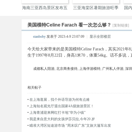
上新” 三
海南三亚西岛景区发布五
三亚海棠区暑期旅游旺季
国
一
产
美国模特Celine Farach 看一次怎么够？
[复制链接]
伴
stanboby
发表于 2023-4-9 23:07:09
|
显示全部楼层
今天给大家带来的是美国模特Celine Farach，其实202
生于1997年8月22日，身高1米70，体重54kg。话不多说
成都私人陪游
,
北京商务接待
,
上海伴游模特
,
广州私人伴游
,
深
相关帖子
游
•
在上海逛展，找个外语导游为何有点难
•
上海知名观光厅退出国家4A级旅游景区！
•
上海青浦迎来网红打卡地“华为小镇”
•
我是来自意大利的女孩伊莎贝拉,今年20 岁
•
瞄准大湾区短途游市场 “周末叹广东”文旅大篷车出发