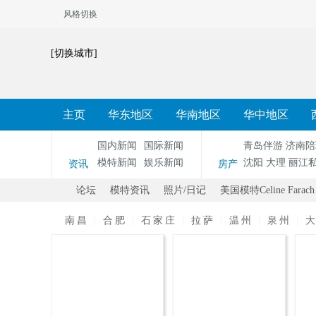
风格切换
[切换城市]
主页
华东地区
华南地区
华中地区
国内新闻
国际新闻
青岛伴游
济南陪
模特新闻
娱乐新闻
沈阳
大理
丽江
资讯
房产
论坛
模特资讯
照片/日记
美国模特Celine Far
南昌
|
合肥
|
石家庄
|
拉萨
|
温州
|
泉州
|
爱
»
›
›
›