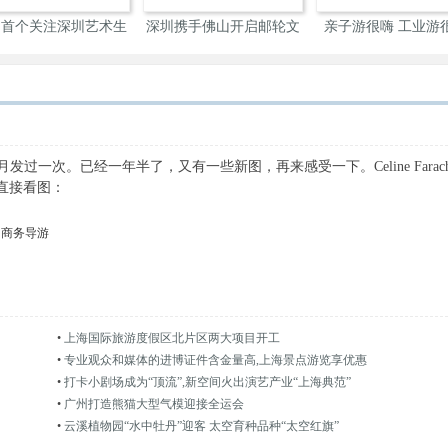
内首个关注深圳艺术生
深圳携手佛山开启邮轮文
亲子游很嗨 工业游
态
旅
深
1年8月发过一次。已经一年半了，又有一些新图，再来感受一下。Celine Farac
，直接看图：
圳商务导游
•
上海国际旅游度假区北片区两大项目开工
•
专业观众和媒体的进博证件含金量高,上海景点游览享优惠
•
打卡小剧场成为“顶流”,新空间火出演艺产业“上海典范”
•
广州打造熊猫大型气模迎接全运会
•
云溪植物园“水中牡丹”迎客 太空育种品种“太空红旗”