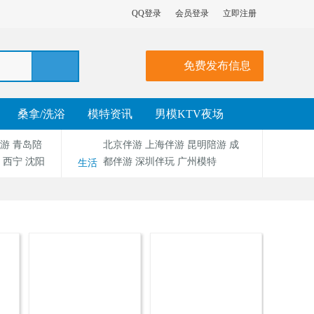
QQ登录
会员登录
立即注册
免费发布信息
桑拿/洗浴
模特资讯
男模KTV夜场
游
青岛陪
北京伴游
上海伴游
昆明陪游
成
西宁
沈阳
都伴游
深圳伴玩
广州模特
生活